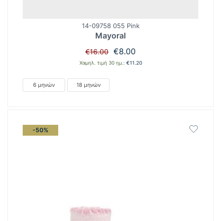
14-09758 055 Pink
Mayoral
Original
Η
€
8.00
€
16.00
price
τρέχουσα
Χαμηλ. τιμή 30 ημ.:
€
11.20
was:
τιμή
€16.00.
είναι:
6 μηνών
18 μηνών
€8.00.
-50%