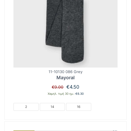
11-10130 086 Grey
Mayoral
Original
Η
€
4.50
€
9.00
price
τρέχουσα
Χαμηλ. τιμή 30 ημ.:
€
6.30
was:
τιμή
€9.00.
είναι:
2
14
16
€4.50.