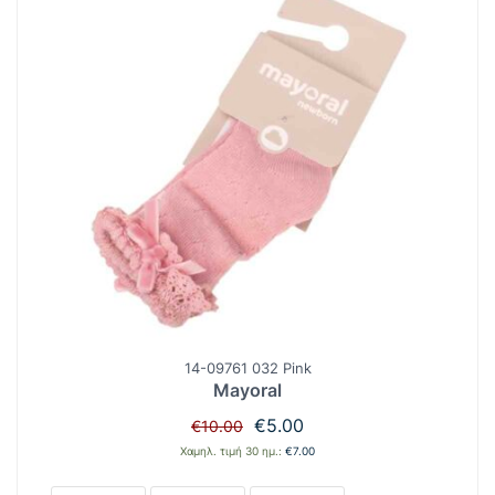
14-09761 032 Pink
Mayoral
Original
Η
€
5.00
€
10.00
price
τρέχουσα
Χαμηλ. τιμή 30 ημ.:
€
7.00
was:
τιμή