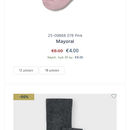
25-09868 078 Pink
Mayoral
Original
Η
€
4.00
€
8.00
price
τρέχουσα
Χαμηλ. τιμή 30 ημ.:
€
8.00
was:
τιμή
€8.00.
είναι:
12 μηνών
18 μηνών
€4.00.
-50%