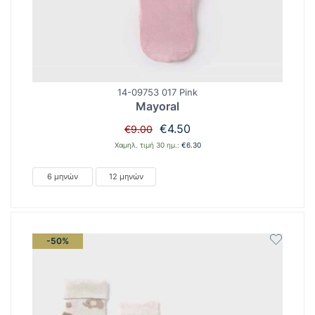
14-09753 017 Pink
Mayoral
Original
Η
€
4.50
€
9.00
price
τρέχουσα
Χαμηλ. τιμή 30 ημ.:
€
6.30
was:
τιμή
€9.00.
είναι:
6 μηνών
12 μηνών
€4.50.
-50%