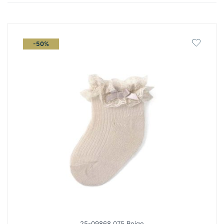
latest
-50%
25-09868 075 Beige