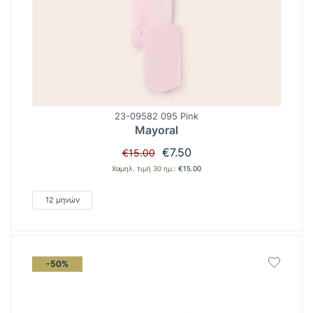
23-09582 095 Pink
Mayoral
Original
Η
€
7.50
€
15.00
price
τρέχουσα
Χαμηλ. τιμή 30 ημ.:
€
15.00
was:
τιμή
€15.00.
είναι:
12 μηνών
€7.50.
-50%