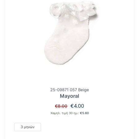
25-09871 057 Beige
Mayoral
Original
Η
€
4.00
€
8.00
price
τρέχουσα
Χαμηλ. τιμή 30 ημ.:
€
5.60
was:
τιμή
€8.00.
είναι:
3 μηνών
€4.00.