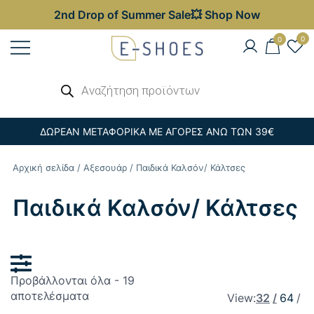
2nd Drop of Summer Sale💥 Shop Now
Skip
0
0
to
content
Γυναικεία, Ανδρικά & Παιδικά
Αναζήτηση
E-shoes
προϊόντων
Παπούτσια – Επώνυμες Τσάντες στις
Καλύτερες Τιμές
ΔΩΡΕΑΝ ΜΕΤΑΦΟΡΙΚΑ ΜΕ ΑΓΟΡΕΣ ΑΝΩ ΤΩΝ 39€
Αρχική σελίδα
/
Αξεσουάρ
/ Παιδικά Καλσόν/ Κάλτσες
Παιδικά Καλσόν/ Κάλτσες
Προβάλλονται όλα - 19
Sorted
αποτελέσματα
View:
32
64
by