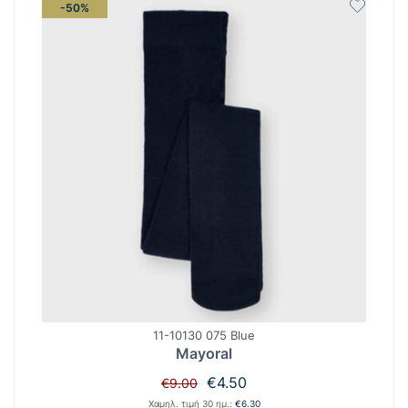
-50%
11-10130 075 Blue
Mayoral
Original
Η
€
4.50
€
9.00
price
τρέχουσα
Χαμηλ. τιμή 30 ημ.:
€
6.30