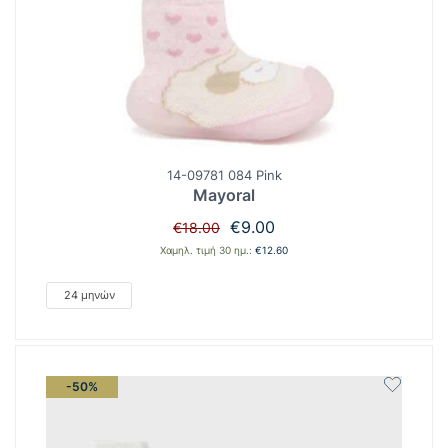
14-09781 084 Pink
Mayoral
Original
Η
€
9.00
€
18.00
price
τρέχουσα
Χαμηλ. τιμή 30 ημ.:
€
12.60
was:
τιμή
€18.00.
είναι:
24 μηνών
€9.00.
-50%