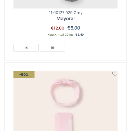
11-10127 029 Grey
Mayoral
Original
Η
€
6.00
€
12.00
price
τρέχουσα
Χαμηλ. τιμή 30 ημ.:
€
8.40
was:
τιμή
€12.00.
είναι:
14
16
€6.00.
-50%