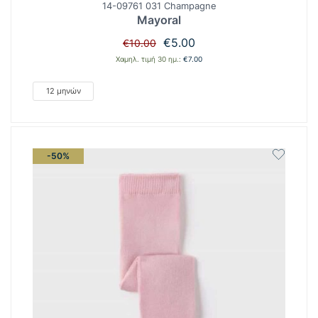
14-09761 031 Champagne
Mayoral
Original
Η
€
5.00
€
10.00
price
τρέχουσα
Χαμηλ. τιμή 30 ημ.:
€
7.00
was:
τιμή
€10.00.
είναι:
12 μηνών
€5.00.
-50%