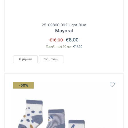
25-09860 092 Light Blue
Mayoral
Original
Η
€
8.00
€
16.00
price
τρέχουσα
Χαμηλ. τιμή 30 ημ.:
€
11.20
was:
τιμή
€16.00.
είναι:
6 μηνών
12 μηνών
€8.00.
-50%