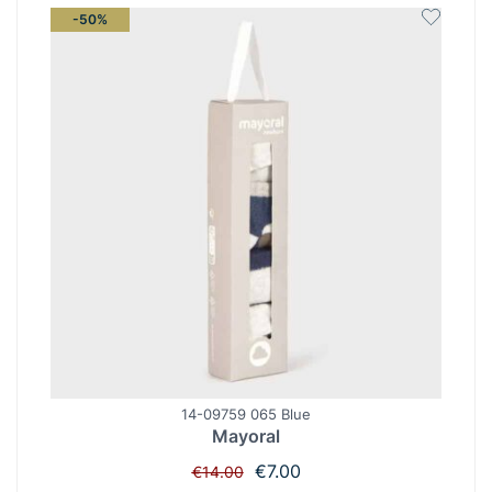
-50%
14-09759 065 Blue
Mayoral
Original
Η
€
7.00
€
14.00