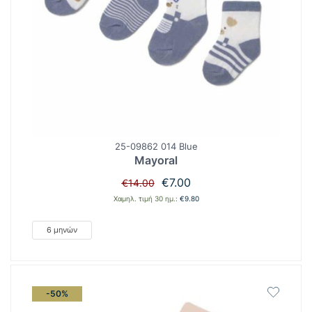
25-09862 014 Blue
Mayoral
Original
Η
€
7.00
€
14.00
price
τρέχουσα
Χαμηλ. τιμή 30 ημ.:
€
9.80
was:
τιμή
€14.00.
είναι:
6 μηνών
€7.00.
-50%