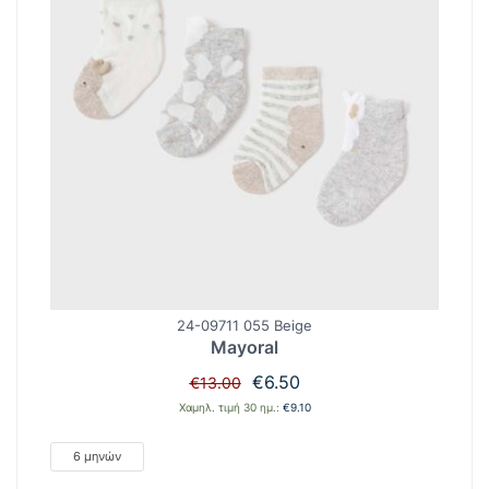
24-09711 055 Beige
Mayoral
Original
Η
€
6.50
€
13.00
price
τρέχουσα
Χαμηλ. τιμή 30 ημ.:
€
9.10
was:
τιμή
€13.00.
είναι:
6 μηνών
€6.50.