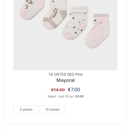
14-09759 063 Pink
Mayoral
Original
Η
€
7.00
€
14.00
price
τρέχουσα
Χαμηλ. τιμή 30 ημ.:
€
9.80
was:
τιμή
€14.00.
είναι:
3 μηνών
12 μηνών
€7.00.