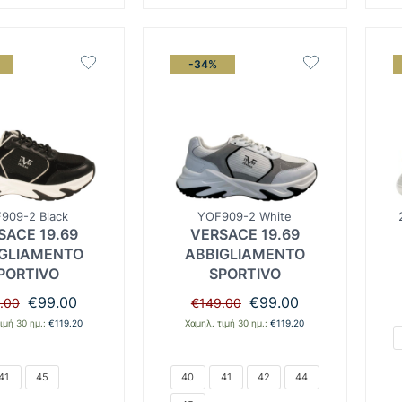
-34%
909-2 Black
YOF909-2 White
SACE 19.69
VERSACE 19.69
GLIAMENTO
ABBIGLIAMENTO
PORTIVO
SPORTIVO
Original
Η
Original
Η
€
99.00
€
99.00
.00
€
149.00
price
τρέχουσα
price
τρέχουσα
ιμή 30 ημ.:
€
119.20
Χαμηλ. τιμή 30 ημ.:
€
119.20
was:
τιμή
was:
τιμή
€149.00.
είναι:
€149.00.
είναι:
€99.00.
€99.00.
41
45
40
41
42
44