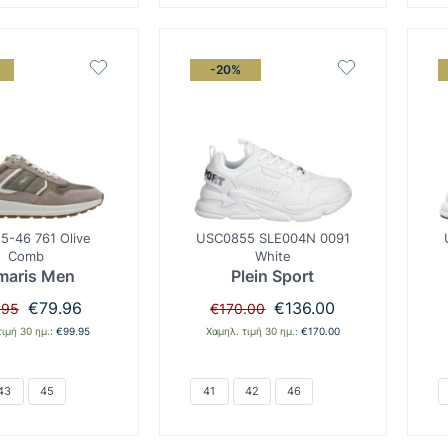
-20%
5-46 761 Olive
USC0855 SLE004N 0091
Comb
White
maris Men
Plein Sport
Original
Η
Original
Η
€
79.96
€
136.00
.95
€
170.00
price
τρέχουσα
price
τρέχουσα
τιμή 30 ημ.:
€
99.95
Χαμηλ. τιμή 30 ημ.:
€
170.00
was:
τιμή
was:
τιμή
€99.95.
είναι:
€170.00.
είναι:
€79.96.
€136.00.
43
45
41
42
46