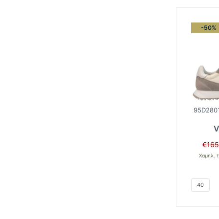
-50%
95D280
V
€
165
Χαμηλ. τ
40