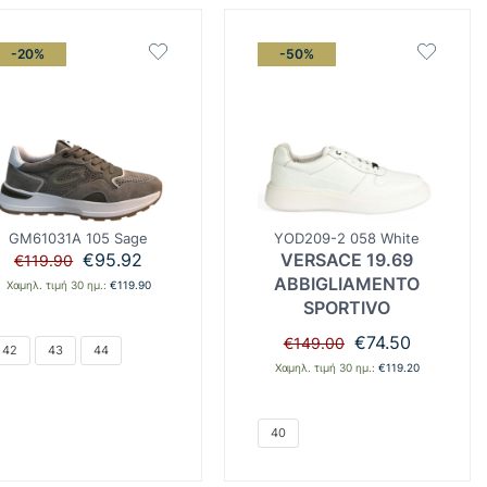
-20%
-50%
GM61031A 105 Sage
YOD209-2 058 White
Original
Η
€
95.92
VERSACE 19.69
€
119.90
price
τρέχουσα
ABBIGLIAMENTO
Χαμηλ. τιμή 30 ημ.:
€
119.90
was:
τιμή
SPORTIVO
€119.90.
είναι:
€95.92.
Original
Η
€
74.50
€
149.00
42
43
44
price
τρέχουσα
Χαμηλ. τιμή 30 ημ.:
€
119.20
was:
τιμή
€149.00.
είναι:
€74.50.
40