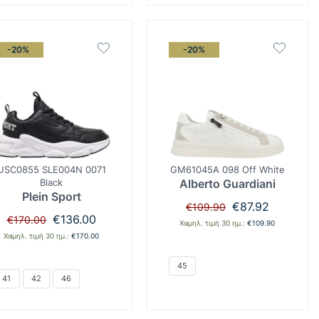
-20%
-20%
USC0855 SLE004N 0071
GM61045A 098 Off White
Black
Alberto Guardiani
Plein Sport
Original
Η
€
87.92
€
109.90
Original
Η
price
τρέχουσα
€
136.00
€
170.00
Χαμηλ. τιμή 30 ημ.:
€
109.90
price
τρέχουσα
was:
τιμή
Χαμηλ. τιμή 30 ημ.:
€
170.00
was:
τιμή
€109.90.
είναι:
€170.00.
είναι:
€87.92.
45
€136.00.
41
42
46