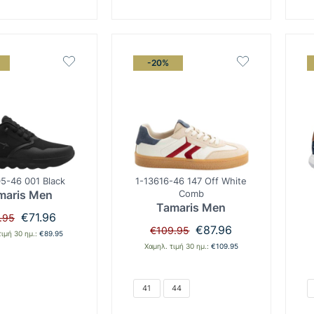
-20%
5-46 001 Black
1-13616-46 147 Off White
maris Men
Comb
Tamaris Men
Original
Η
€
71.96
.95
price
τρέχουσα
Original
Η
€
87.96
€
109.95
τιμή 30 ημ.:
€
89.95
was:
τιμή
price
τρέχουσα
Χαμηλ. τιμή 30 ημ.:
€
109.95
€89.95.
είναι:
was:
τιμή
€71.96.
€109.95.
είναι:
€87.96.
41
44