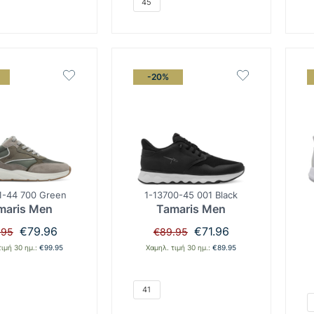
45
-20%
1-44 700 Green
1-13700-45 001 Black
maris Men
Tamaris Men
Original
Η
Original
Η
€
79.96
€
71.96
.95
€
89.95
price
τρέχουσα
price
τρέχουσα
τιμή 30 ημ.:
€
99.95
Χαμηλ. τιμή 30 ημ.:
€
89.95
was:
τιμή
was:
τιμή
€99.95.
είναι:
€89.95.
είναι:
€79.96.
€71.96.
41