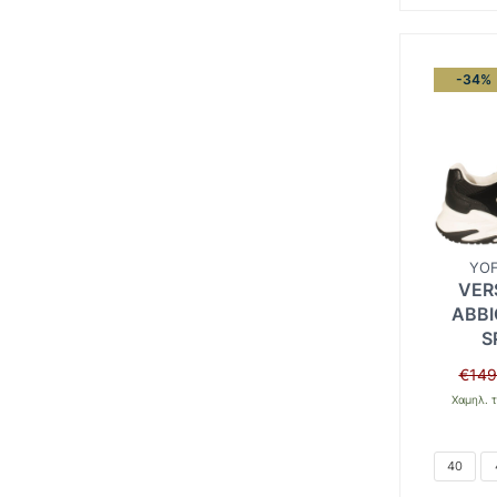
-34%
YOF
VER
ABBI
S
€
149
Χαμηλ. τ
40