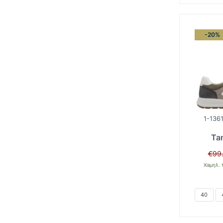
-20%
1-1361
Ta
€
99
Χαμηλ. 
40