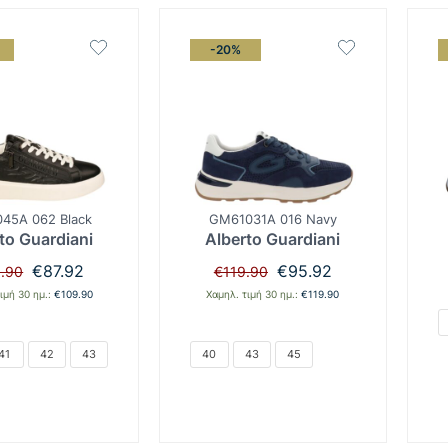
-20%
45A 062 Black
GM61031A 016 Navy
to Guardiani
Alberto Guardiani
Original
Η
Original
Η
€
87.92
€
95.92
.90
€
119.90
price
τρέχουσα
price
τρέχουσα
ιμή 30 ημ.:
€
109.90
Χαμηλ. τιμή 30 ημ.:
€
119.90
was:
τιμή
was:
τιμή
€109.90.
είναι:
€119.90.
είναι:
€87.92.
€95.92.
41
42
43
40
43
45