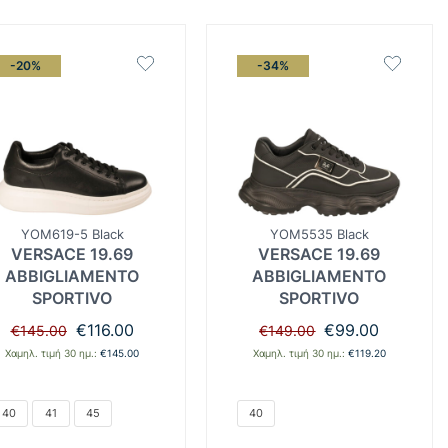
-20%
-34%
YOM619-5 Black
YOM5535 Black
VERSACE 19.69
VERSACE 19.69
ABBIGLIAMENTO
ABBIGLIAMENTO
SPORTIVO
SPORTIVO
Original
Η
Original
Η
€
116.00
€
99.00
€
145.00
€
149.00
price
τρέχουσα
price
τρέχουσα
Χαμηλ. τιμή 30 ημ.:
€
145.00
Χαμηλ. τιμή 30 ημ.:
€
119.20
was:
τιμή
was:
τιμή
€145.00.
είναι:
€149.00.
είναι:
€116.00.
€99.00.
40
41
45
40