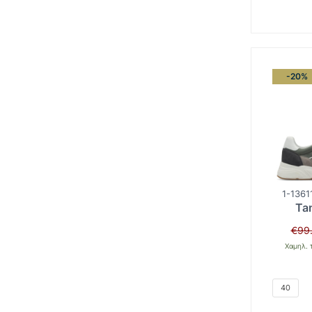
-20%
1-1361
Ta
€
99
Χαμηλ. 
40