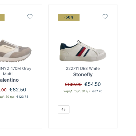
-50%
1NY2 470M Grey
222711 DE8 White
Multi
Stonefly
alentino
Original
Η
€
54.50
€
109.00
Original
Η
price
τρέχουσα
€
82.50
.00
Χαμηλ. τιμή 30 ημ.:
€
87.20
price
τρέχουσα
was:
τιμή
ιμή 30 ημ.:
€
123.75
was:
τιμή
€109.00.
είναι:
€165.00.
είναι:
€54.50.
43
€82.50.