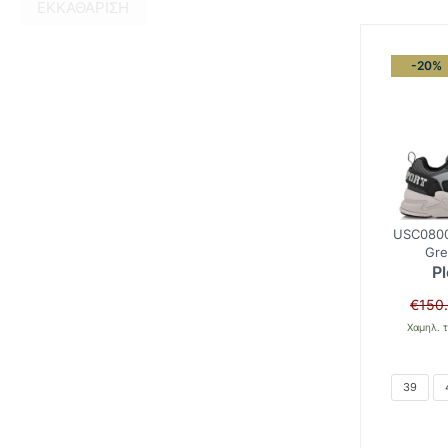
ΕΚΚΑΘΆΡΙΣΗ
-20%
USC080
Gre
Pl
€
150
Χαμηλ. τ
39