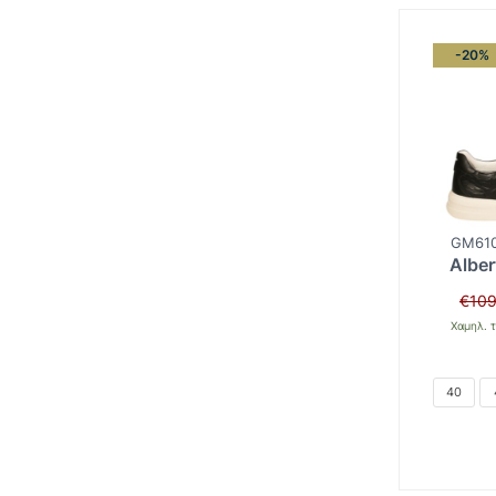
-20%
GM610
Alber
€
109
Χαμηλ. τ
40