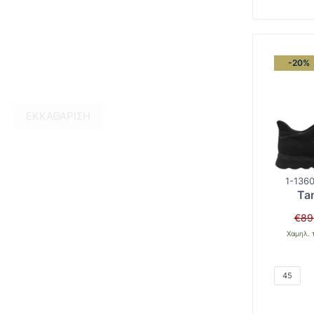
-20%
ΕΚΚΑΘΆΡΙΣΗ
1-1360
Ta
€
89
Χαμηλ. 
45