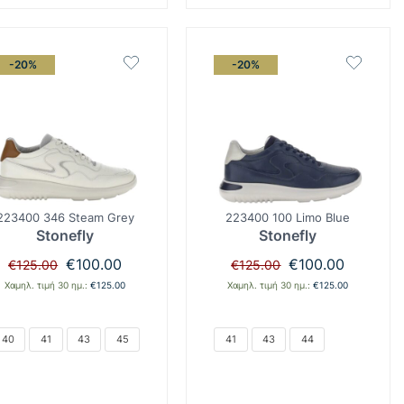
-20%
-20%
223400 346 Steam Grey
223400 100 Limo Blue
Stonefly
Stonefly
Original
Η
Original
Η
€
100.00
€
100.00
€
125.00
€
125.00
price
τρέχουσα
price
τρέχουσα
Χαμηλ. τιμή 30 ημ.:
€
125.00
Χαμηλ. τιμή 30 ημ.:
€
125.00
was:
τιμή
was:
τιμή
€125.00.
είναι:
€125.00.
είναι:
€100.00.
€100.00.
40
41
43
45
41
43
44