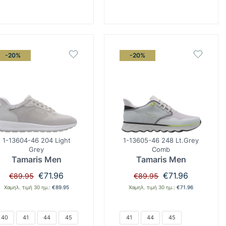
-20%
-20%
1-13604-46 204 Light
1-13605-46 248 Lt.Grey
Grey
Comb
Tamaris Men
Tamaris Men
Original
Η
Original
Η
€
71.96
€
71.96
€
89.95
€
89.95
price
τρέχουσα
price
τρέχουσα
Χαμηλ. τιμή 30 ημ.:
€
89.95
Χαμηλ. τιμή 30 ημ.:
€
71.96
was:
τιμή
was:
τιμή
€89.95.
είναι:
€89.95.
είναι:
€71.96.
€71.96.
40
41
44
45
41
44
45