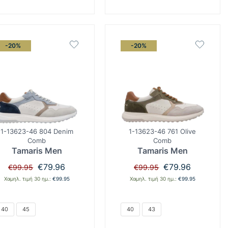
-20%
-20%
1-13623-46 804 Denim
1-13623-46 761 Olive
Comb
Comb
Tamaris Men
Tamaris Men
Original
Η
Original
Η
€
79.96
€
79.96
€
99.95
€
99.95
price
τρέχουσα
price
τρέχουσα
Χαμηλ. τιμή 30 ημ.:
€
99.95
Χαμηλ. τιμή 30 ημ.:
€
99.95
was:
τιμή
was:
τιμή
€99.95.
είναι:
€99.95.
είναι:
€79.96.
€79.96.
40
45
40
43