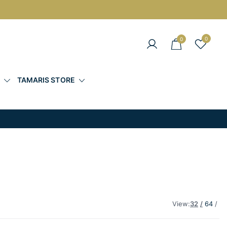
0
0
άντες στις Καλύτερες Τιμές
Σ
TAMARIS STORE
View:
32
64