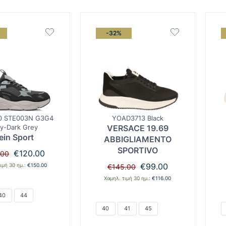
-32%
0 STE003N G3G4
YOAD3713 Black
y-Dark Grey
VERSACE 19.69
ein Sport
ABBIGLIAMENTO
SPORTIVO
Original
Η
€
120.00
.00
price
τρέχουσα
Original
Η
€
99.00
ιμή 30 ημ.:
€
150.00
€
145.00
was:
τιμή
price
τρέχουσα
€150.00.
είναι:
Χαμηλ. τιμή 30 ημ.:
€
116.00
was:
τιμή
€120.00.
€145.00.
είναι:
40
44
€99.00.
40
41
45