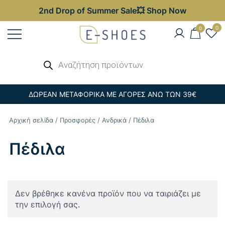
2nd Drop of Summer Sale💥 Shop Now
Skip
0
0
to
content
Γυναικεία, Ανδρικά & Παιδικά
Αναζήτηση
E-shoes
προϊόντων
Παπούτσια – Επώνυμες Τσάντες στις
Καλύτερες Τιμές
ΔΩΡΕΑΝ ΜΕΤΑΦΟΡΙΚΑ ΜΕ ΑΓΟΡΕΣ ΑΝΩ ΤΩΝ 39€
Αρχική σελίδα
/
Προσφορές
/
Ανδρικά
/ Πέδιλα
Πέδιλα
Δεν βρέθηκε κανένα προϊόν που να ταιριάζει με
την επιλογή σας.