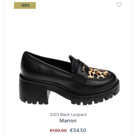
-50%
S103 Black Leopard
Marron
Original
Η
€
54.50
€
109.00