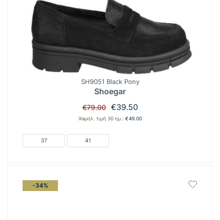
SH9051 Black Pony
Shoegar
Original
Η
€
39.50
€
79.00
price
τρέχουσα
Χαμηλ. τιμή 30 ημ.:
€
49.00
was:
τιμή
€79.00.
είναι:
37
41
€39.50.
-34%