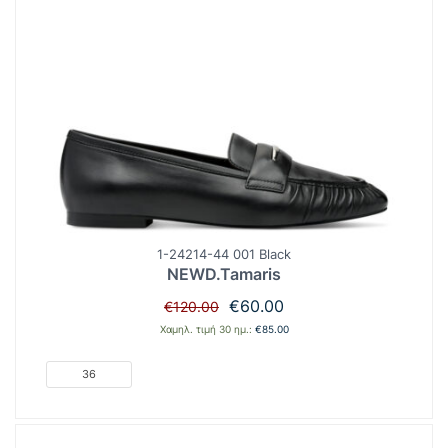
1-24214-44 001 Black
NEWD.Tamaris
Original
Η
€
60.00
€
120.00
price
τρέχουσα
Χαμηλ. τιμή 30 ημ.:
€
85.00
was:
τιμή
€120.00.
είναι:
36
€60.00.