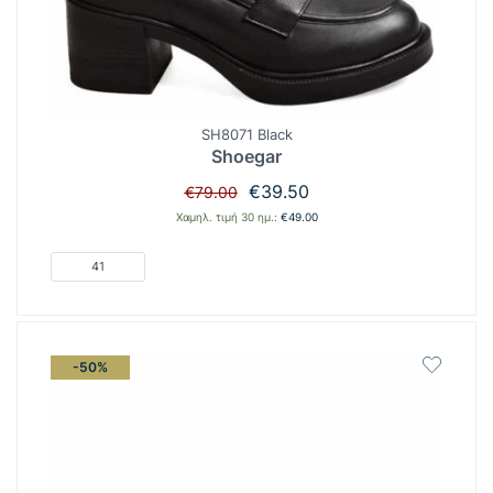
SH8071 Black
Shoegar
Original
Η
€
39.50
€
79.00
price
τρέχουσα
Χαμηλ. τιμή 30 ημ.:
€
49.00
was:
τιμή
€79.00.
είναι:
41
€39.50.
-50%