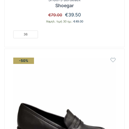
Shoegar
Original
Η
€
39.50
€
79.00
price
τρέχουσα
Χαμηλ. τιμή 30 ημ.:
€
49.00
was:
τιμή
€79.00.
είναι:
36
€39.50.
-50%