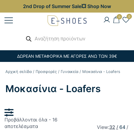
2nd Drop of Summer Sale💥 Shop Now
Skip
0
0
to
content
Γυναικεία, Ανδρικά & Παιδικά
Αναζήτηση
E-shoes
προϊόντων
Παπούτσια – Επώνυμες Τσάντες στις
Καλύτερες Τιμές
ΔΩΡΕΑΝ ΜΕΤΑΦΟΡΙΚΑ ΜΕ ΑΓΟΡΕΣ ΑΝΩ ΤΩΝ 39€
Αρχική σελίδα
/
Προσφορές
/
Γυναικεία
/ Μοκασίνια - Loafers
Μοκασίνια - Loafers
Προβάλλονται όλα - 16
Sorted
αποτελέσματα
View:
32
64
by