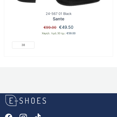
24-567 01 Black
Sante
Original
Η
€
49.50
€
99.00
price
τρέχουσα
Χαμηλ. τιμή 30 ημ.:
€
59.00
was:
τιμή
€99.00.
είναι:
38
€49.50.
E-
shoes
Logo