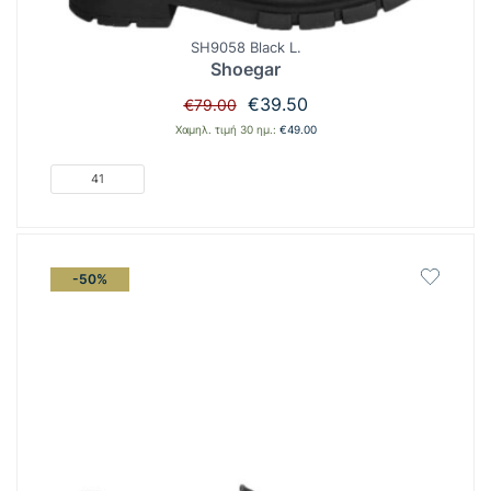
SH9058 Black L.
Shoegar
Original
Η
€
39.50
€
79.00
price
τρέχουσα
Χαμηλ. τιμή 30 ημ.:
€
49.00
was:
τιμή
€79.00.
είναι:
41
€39.50.
-50%