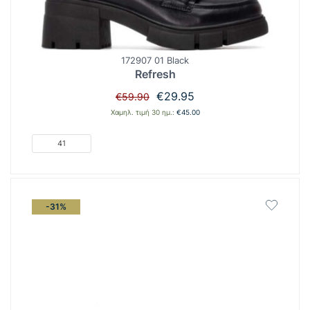
172907 01 Black
Refresh
Original
Η
€
29.95
€
59.90
price
τρέχουσα
Χαμηλ. τιμή 30 ημ.:
€
45.00
was:
τιμή
€59.90.
είναι:
41
€29.95.
-31%