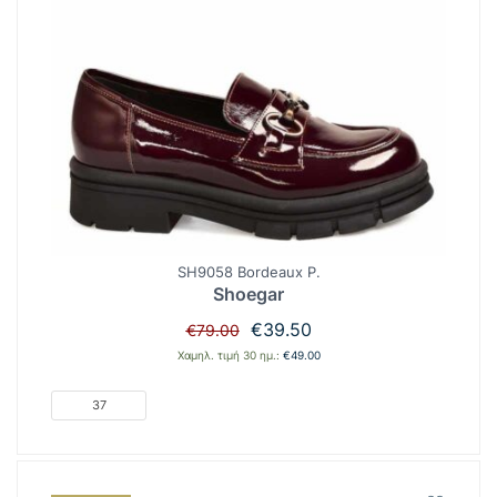
SH9058 Bordeaux P.
Shoegar
Original
Η
€
39.50
€
79.00
price
τρέχουσα
Χαμηλ. τιμή 30 ημ.:
€
49.00
was:
τιμή
€79.00.
είναι:
37
€39.50.