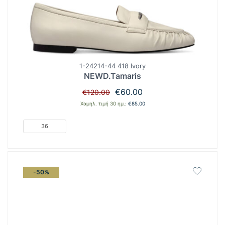
1-24214-44 418 Ivory
NEWD.Tamaris
Original
Η
€
60.00
€
120.00
price
τρέχουσα
Χαμηλ. τιμή 30 ημ.:
€
85.00
was:
τιμή
€120.00.
είναι:
36
€60.00.
-50%