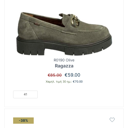
R0190 Olive
Ragazza
Original
Η
€
59.00
€
85.00
price
τρέχουσα
Χαμηλ. τιμή 30 ημ.:
€
70.00
was:
τιμή
€85.00.
είναι:
41
€59.00.
-38%