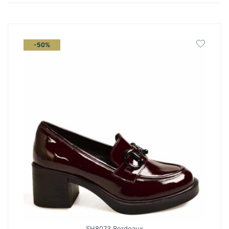
latest
-50%
SH8073 Bordeaux