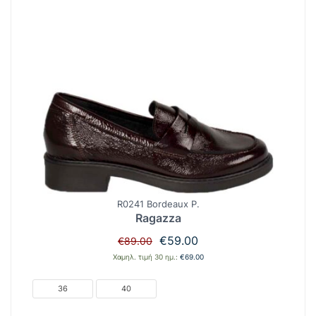
R0241 Bordeaux P.
Ragazza
Original
Η
€
59.00
€
89.00
price
τρέχουσα
Χαμηλ. τιμή 30 ημ.:
€
69.00
was:
τιμή
€89.00.
είναι:
36
40
€59.00.