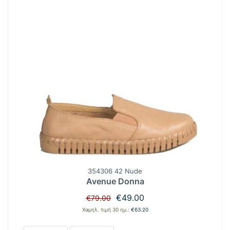
354306 42 Nude
Avenue Donna
Original
Η
€
49.00
€
79.00
price
τρέχουσα
Χαμηλ. τιμή 30 ημ.:
€
63.20
was:
τιμή