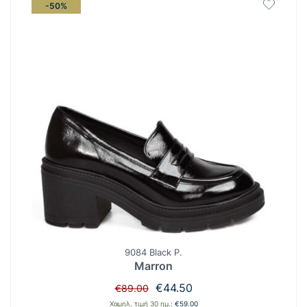
-50%
9084 Black P.
Marron
Original
Η
€
44.50
€
89.00
price
τρέχουσα
Χαμηλ. τιμή 30 ημ.:
€
59.00