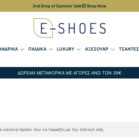
2nd Drop of Summer Sale💥 Shop Now
Γυναικεία, Ανδρικά & Παιδικά Παπούτσια – Επώνυμες Τσ
E-shoes
ΑΝΔΡΙΚΑ
ΠΑΙΔΙΚΑ
LUXURY
ΑΞΕΣΟΥΑΡ
ΤΣΑΝΤΕ
ΔΩΡΕΑΝ ΜΕΤΑΦΟΡΙΚΑ ΜΕ ΑΓΟΡΕΣ ΑΝΩ ΤΩΝ 39€
 κανένα προϊόν που να ταιριάζει με την επιλογή σας.