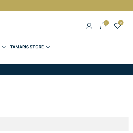
0
0
άντες στις Καλύτερες Τιμές
Σ
TAMARIS STORE