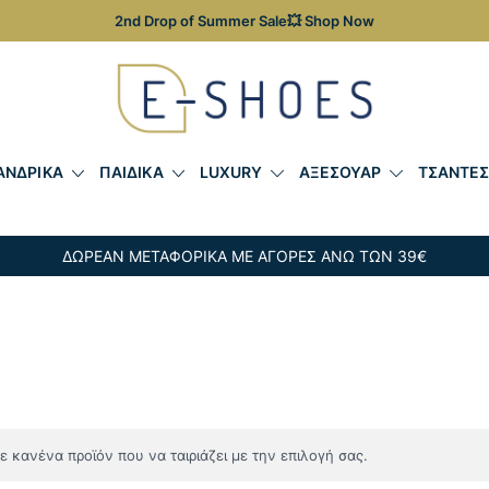
2nd Drop of Summer Sale💥 Shop Now
Γυναικεία, Ανδρικά & Παιδικά Παπούτσια – Επώνυμες Τσ
E-shoes
ΑΝΔΡΙΚΑ
ΠΑΙΔΙΚΑ
LUXURY
ΑΞΕΣΟΥΑΡ
ΤΣΑΝΤΕ
ΔΩΡΕΑΝ ΜΕΤΑΦΟΡΙΚΑ ΜΕ ΑΓΟΡΕΣ ΑΝΩ ΤΩΝ 39€
 κανένα προϊόν που να ταιριάζει με την επιλογή σας.