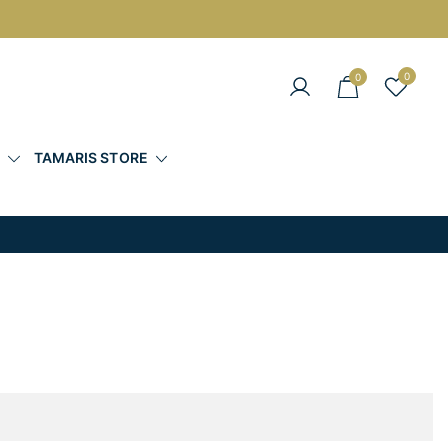
0
0
άντες στις Καλύτερες Τιμές
Σ
TAMARIS STORE