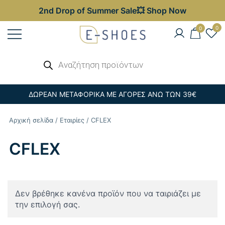
2nd Drop of Summer Sale💥 Shop Now
Skip
0
0
to
content
Γυναικεία, Ανδρικά & Παιδικά
Αναζήτηση
E-shoes
προϊόντων
Παπούτσια – Επώνυμες Τσάντες στις
Καλύτερες Τιμές
ΔΩΡΕΑΝ ΜΕΤΑΦΟΡΙΚΑ ΜΕ ΑΓΟΡΕΣ ΑΝΩ ΤΩΝ 39€
Αρχική σελίδα
/
Εταιρίες
/ CFLEX
CFLEX
Δεν βρέθηκε κανένα προϊόν που να ταιριάζει με
την επιλογή σας.