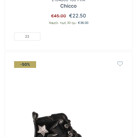
Chicco
Original
Η
€
22.50
€
45.00
price
τρέχουσα
Χαμηλ. τιμή 30 ημ.:
€
36.00
was:
τιμή
€45.00.
είναι:
22
€22.50.
-50%