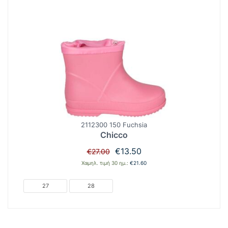
2112300 150 Fuchsia
Chicco
Original
Η
€
13.50
€
27.00
price
τρέχουσα
Χαμηλ. τιμή 30 ημ.:
€
21.60
was:
τιμή
€27.00.
είναι:
27
28
€13.50.