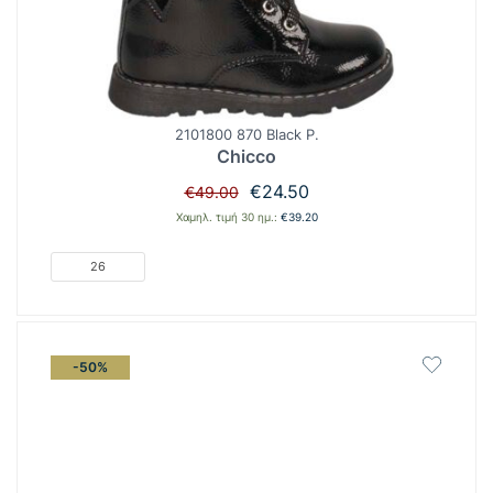
2101800 870 Black P.
Chicco
Original
Η
€
24.50
€
49.00
price
τρέχουσα
Χαμηλ. τιμή 30 ημ.:
€
39.20
was:
τιμή
€49.00.
είναι:
26
€24.50.
-50%