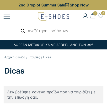
2nd Drop of Summer Sale💥 Shop Now
Skip
0
0
to
content
Γυναικεία, Ανδρικά & Παιδικά
Αναζήτηση
E-shoes
προϊόντων
Παπούτσια – Επώνυμες Τσάντες στις
Καλύτερες Τιμές
ΔΩΡΕΑΝ ΜΕΤΑΦΟΡΙΚΑ ΜΕ ΑΓΟΡΕΣ ΑΝΩ ΤΩΝ 39€
Αρχική σελίδα
/
Εταιρίες
/ Dicas
Dicas
Δεν βρέθηκε κανένα προϊόν που να ταιριάζει με
την επιλογή σας.