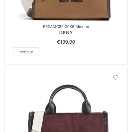
R62AMC80 00K6 Almond
DKNY
€
139.00
one size