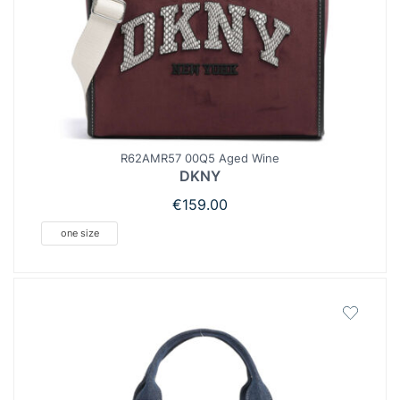
R62AMR57 00Q5 Aged Wine
DKNY
€
159.00
one size