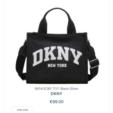
R41AOC80 71Y1 Black-Silver
DKNY
€
99.00
one size