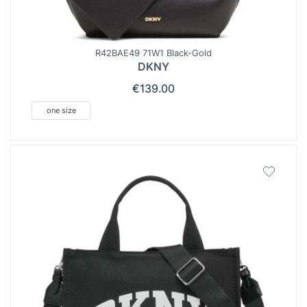
R42BAE49 71W1 Black-Gold
DKNY
€
139.00
one size