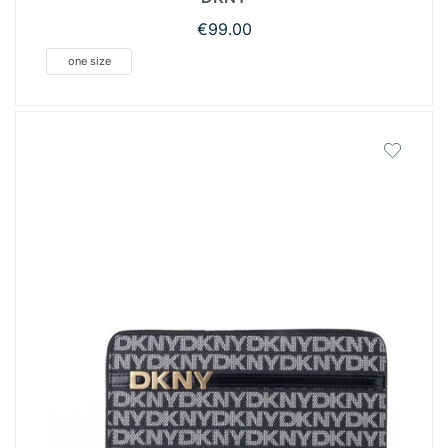
€
99.00
one size