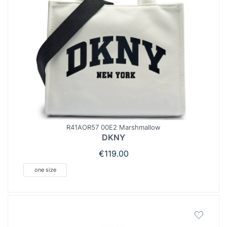
R41AOR57 00E2 Marshmallow
DKNY
€
119.00
one size