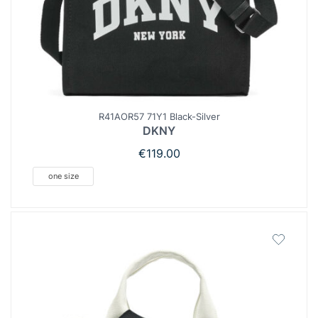
R41AOR57 71Y1 Black-Silver
DKNY
€
119.00
one size