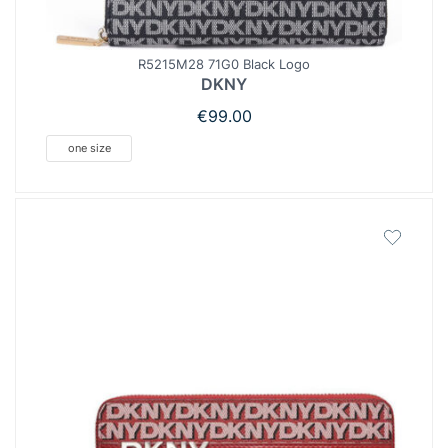
R5215M28 71G0 Black Logo
DKNY
€
99.00
one size