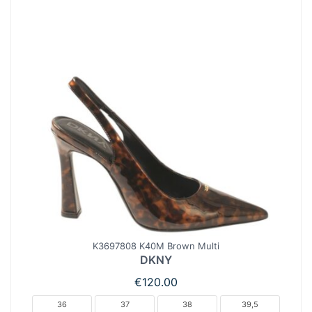
K3697808 K40M Brown Multi
DKNY
€
120.00
36
37
38
39,5