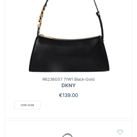
R6236G57 71W1 Black-Gold
DKNY
€
139.00
one size