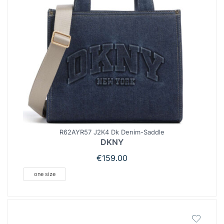
R62AYR57 J2K4 Dk Denim-Saddle
DKNY
€
159.00
one size