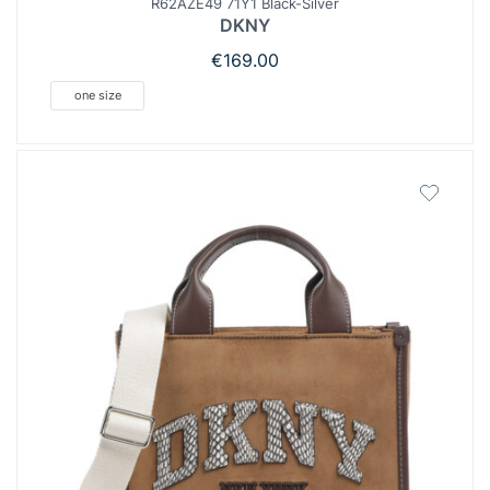
R62AZE49 71Y1 Black-Silver
DKNY
€
169.00
one size