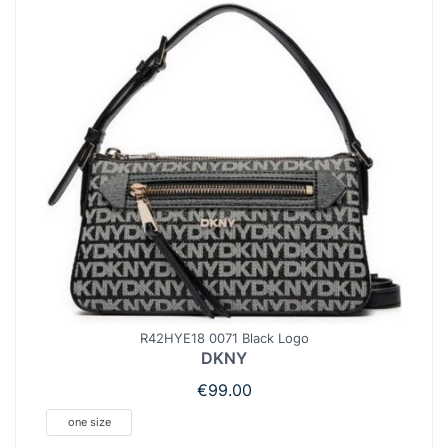
R42HYE18 0071 Black Logo
DKNY
€
99.00
one size