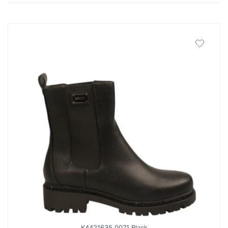
latest
K4421635 0071 Black