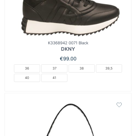
K3368942 0071 Black
DKNY
€
99.00
36
37
38
39,5
40
41