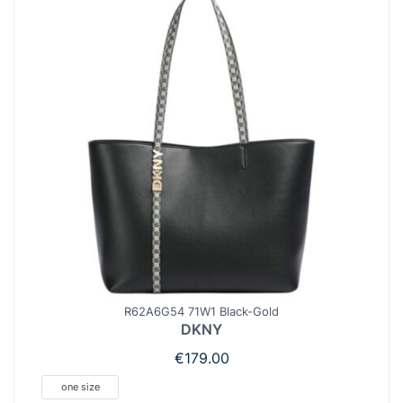
R62A6G54 71W1 Black-Gold
DKNY
€
179.00
one size