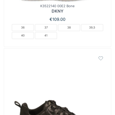
K3522140 00E2 Bone
DKNY
€
109.00
36
37
38
39,5
40
41