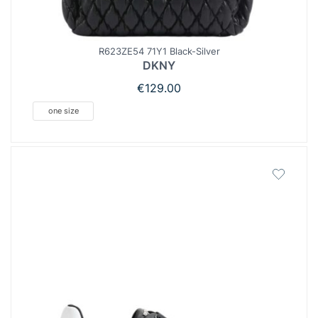
R623ZE54 71Y1 Black-Silver
DKNY
€
129.00
one size