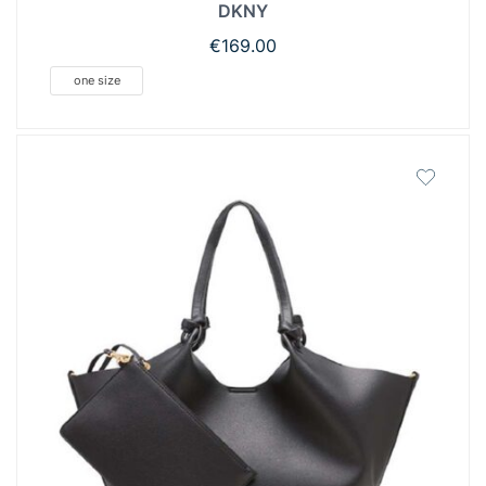
DKNY
€
169.00
one size