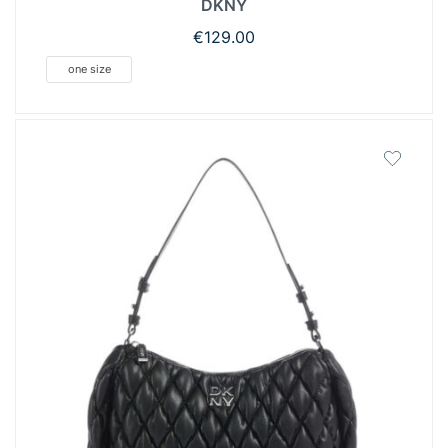
DKNY
€
129.00
one size