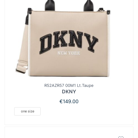
R52AZR57 00M1 Lt.Taupe
DKNY
€
149.00
one size