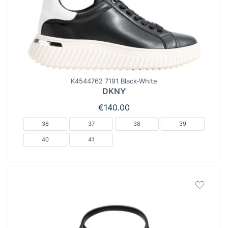
K4544762 7191 Black-White
DKNY
€
140.00
36
37
38
39
40
41