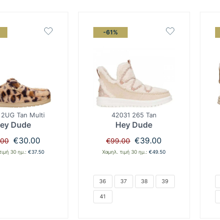
-61%
 2UG Tan Multi
42031 265 Tan
ey Dude
Hey Dude
Original
Η
Original
Η
€
30.00
€
39.00
.00
€
99.00
price
τρέχουσα
price
τρέχουσα
τιμή 30 ημ.:
€
37.50
Χαμηλ. τιμή 30 ημ.:
€
49.50
was:
τιμή
was:
τιμή
€75.00.
είναι:
€99.00.
είναι:
€30.00.
€39.00.
36
37
38
39
41