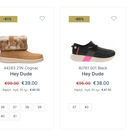
-61%
-60%
44283 21N Cognac
40761 001 Black
Hey Dude
Hey Dude
Original
Η
Original
Η
€
39.00
€
38.00
€
99.00
€
95.00
price
τρέχουσα
price
τρέχουσα
Χαμηλ. τιμή 30 ημ.:
€
49.50
Χαμηλ. τιμή 30 ημ.:
€
47.50
was:
τιμή
was:
τιμή
€99.00.
είναι:
€95.00.
είναι:
€39.00.
€38.00.
36
37
38
39
37
40
40
41