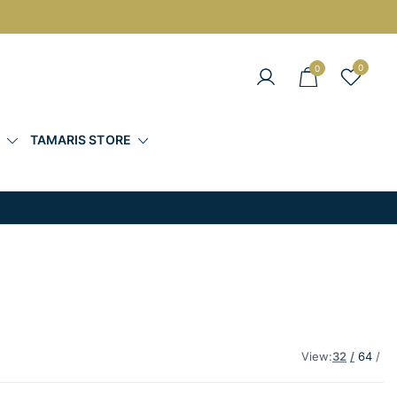
0
0
άντες στις Καλύτερες Τιμές
Σ
TAMARIS STORE
View:
32
64