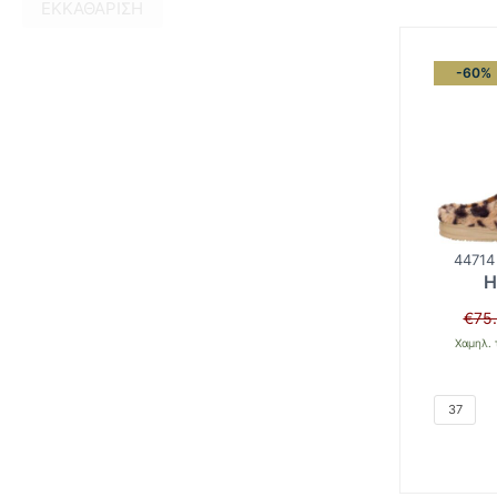
ΕΚΚΑΘΆΡΙΣΗ
-60%
44714
H
€
75
Χαμηλ. 
37