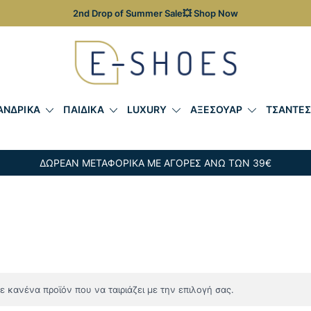
2nd Drop of Summer Sale💥 Shop Now
Γυναικεία, Ανδρικά & Παιδικά Παπούτσια – Επώνυμες Τσ
E-shoes
ΑΝΔΡΙΚΑ
ΠΑΙΔΙΚΑ
LUXURY
ΑΞΕΣΟΥΑΡ
ΤΣΑΝΤΕ
ΔΩΡΕΑΝ ΜΕΤΑΦΟΡΙΚΑ ΜΕ ΑΓΟΡΕΣ ΑΝΩ ΤΩΝ 39€
 κανένα προϊόν που να ταιριάζει με την επιλογή σας.