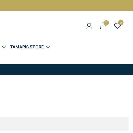
0
0
άντες στις Καλύτερες Τιμές
Σ
TAMARIS STORE