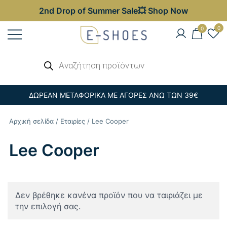
2nd Drop of Summer Sale💥 Shop Now
Skip
0
0
to
content
Γυναικεία, Ανδρικά & Παιδικά
Αναζήτηση
E-shoes
προϊόντων
Παπούτσια – Επώνυμες Τσάντες στις
Καλύτερες Τιμές
ΔΩΡΕΑΝ ΜΕΤΑΦΟΡΙΚΑ ΜΕ ΑΓΟΡΕΣ ΑΝΩ ΤΩΝ 39€
Αρχική σελίδα
/
Εταιρίες
/ Lee Cooper
Lee Cooper
Δεν βρέθηκε κανένα προϊόν που να ταιριάζει με
την επιλογή σας.