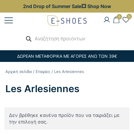
2nd Drop of Summer Sale💥 Shop Now
Skip
0
0
to
content
Γυναικεία, Ανδρικά & Παιδικά
Αναζήτηση
E-shoes
προϊόντων
Παπούτσια – Επώνυμες Τσάντες στις
Καλύτερες Τιμές
ΔΩΡΕΑΝ ΜΕΤΑΦΟΡΙΚΑ ΜΕ ΑΓΟΡΕΣ ΑΝΩ ΤΩΝ 39€
Αρχική σελίδα
/
Εταιρίες
/ Les Arlesiennes
Les Arlesiennes
Δεν βρέθηκε κανένα προϊόν που να ταιριάζει με
την επιλογή σας.