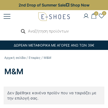
2nd Drop of Summer Sale💥 Shop Now
Skip
0
0
to
content
Γυναικεία, Ανδρικά & Παιδικά
Αναζήτηση
E-shoes
προϊόντων
Παπούτσια – Επώνυμες Τσάντες στις
Καλύτερες Τιμές
ΔΩΡΕΑΝ ΜΕΤΑΦΟΡΙΚΑ ΜΕ ΑΓΟΡΕΣ ΑΝΩ ΤΩΝ 39€
Αρχική σελίδα
/
Εταιρίες
/ M&M
M&M
Δεν βρέθηκε κανένα προϊόν που να ταιριάζει με
την επιλογή σας.