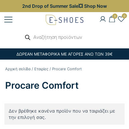
2nd Drop of Summer Sale💥 Shop Now
Skip
0
0
to
content
Γυναικεία, Ανδρικά & Παιδικά
Αναζήτηση
E-shoes
προϊόντων
Παπούτσια – Επώνυμες Τσάντες στις
Καλύτερες Τιμές
ΔΩΡΕΑΝ ΜΕΤΑΦΟΡΙΚΑ ΜΕ ΑΓΟΡΕΣ ΑΝΩ ΤΩΝ 39€
Αρχική σελίδα
/
Εταιρίες
/ Procare Comfort
Procare Comfort
Δεν βρέθηκε κανένα προϊόν που να ταιριάζει με
την επιλογή σας.