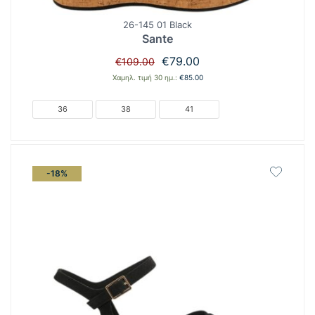
26-145 01 Black
Sante
Original
Η
€
79.00
€
109.00
price
τρέχουσα
Χαμηλ. τιμή 30 ημ.:
€
85.00
was:
τιμή
€109.00.
είναι:
36
38
41
€79.00.
-18%