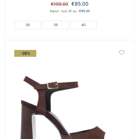
Original
Η
€
85.00
€
109.00
price
τρέχουσα
Χαμηλ. τιμή 30 ημ.:
€
95.00
was:
τιμή
€109.00.
είναι:
38
39
40
€85.00.
-28%