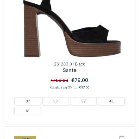
26-283 01 Black
Sante
Original
Η
€
79.00
€
109.00
price
τρέχουσα
Χαμηλ. τιμή 30 ημ.:
€
87.00
was:
τιμή
€109.00.
είναι:
37
38
39
40
€79.00.
41