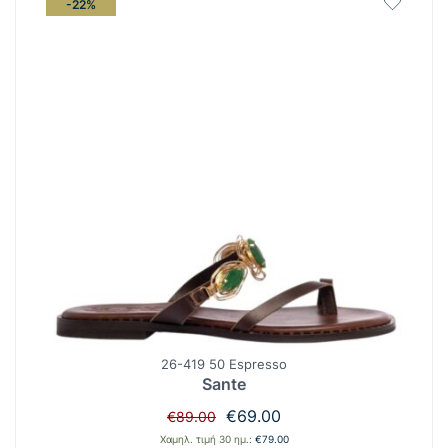
-22%
26-419 50 Espresso
Sante
Original
Η
€
69.00
€
89.00
price
τρέχουσα
Χαμηλ. τιμή 30 ημ.:
€
79.00