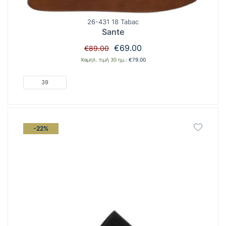
26-431 18 Tabac
Sante
Original
Η
€
69.00
€
89.00
price
τρέχουσα
Χαμηλ. τιμή 30 ημ.:
€
79.00
was:
τιμή
€89.00.
είναι:
39
€69.00.
-22%