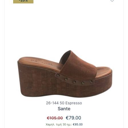
-25%
26-144 50 Espresso
Sante
Original
Η
€
79.00
€
105.00
price
τρέχουσα
Χαμηλ. τιμή 30 ημ.:
€
85.00