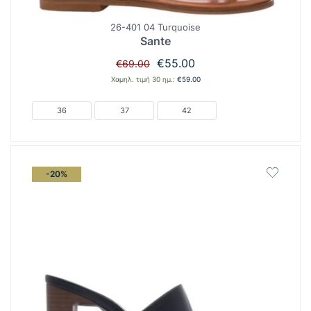
26-401 04 Turquoise
Sante
Original
Η
€
55.00
€
69.00
price
τρέχουσα
Χαμηλ. τιμή 30 ημ.:
€
59.00
was:
τιμή
€69.00.
είναι:
36
37
42
€55.00.
-20%