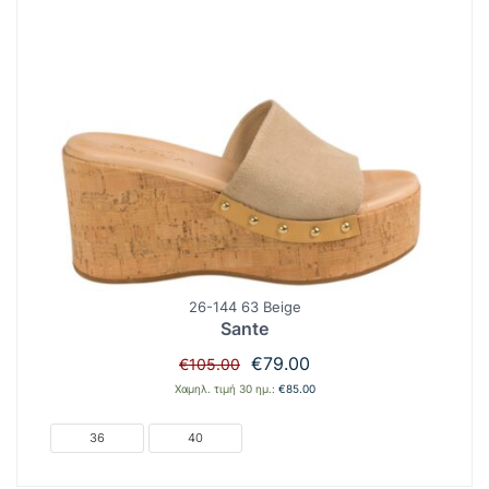
26-144 63 Beige
Sante
Original
Η
€
79.00
€
105.00
price
τρέχουσα
Χαμηλ. τιμή 30 ημ.:
€
85.00
was:
τιμή
€105.00.
είναι:
36
40
€79.00.