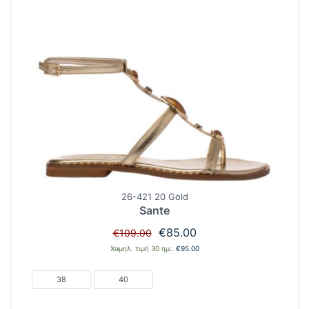
26-421 20 Gold
Sante
Original
Η
€
85.00
€
109.00
price
τρέχουσα
Χαμηλ. τιμή 30 ημ.:
€
95.00
was:
τιμή
€109.00.
είναι:
38
40
€85.00.