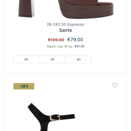
26-283 50 Espresso
Sante
Original
Η
€
79.00
€
109.00
price
τρέχουσα
Χαμηλ. τιμή 30 ημ.:
€
87.00
was:
τιμή
€109.00.
είναι:
36
39
40
€79.00.
-28%