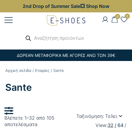
2nd Drop of Summer Sale💥 Shop Now
Skip
0
0
to
content
Γυναικεία, Ανδρικά & Παιδικά
Αναζήτηση
E-shoes
προϊόντων
Παπούτσια – Επώνυμες Τσάντες στις
Καλύτερες Τιμές
ΔΩΡΕΑΝ ΜΕΤΑΦΟΡΙΚΑ ΜΕ ΑΓΟΡΕΣ ΑΝΩ ΤΩΝ 39€
Αρχική σελίδα
/
Εταιρίες
/ Sante
Sante
Βλέπετε 1–32 από 105
Sorted
αποτελέσματα
View:
32
64
by