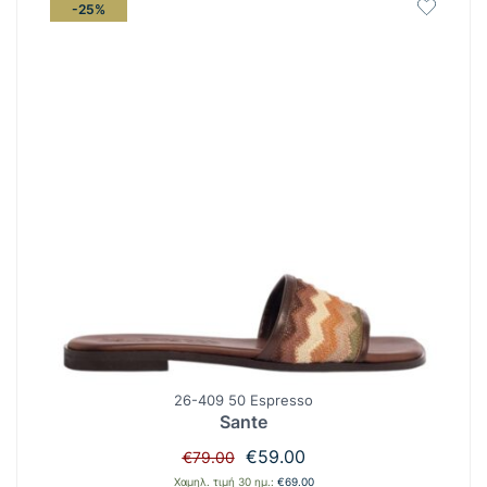
-25%
26-409 50 Espresso
Sante
Original
Η
€
59.00
€
79.00
price
τρέχουσα
Χαμηλ. τιμή 30 ημ.:
€
69.00