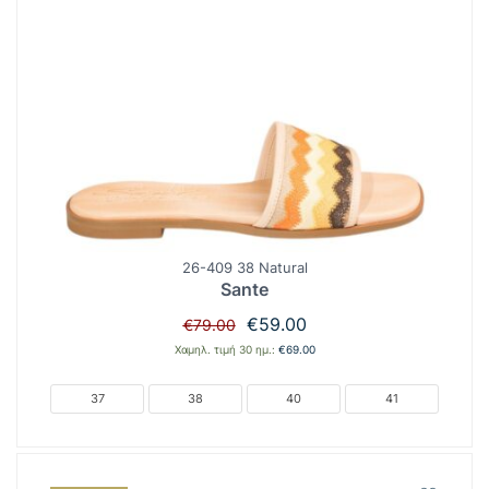
26-409 38 Natural
Sante
Original
Η
€
59.00
€
79.00
price
τρέχουσα
Χαμηλ. τιμή 30 ημ.:
€
69.00
was:
τιμή
€79.00.
είναι:
37
38
40
41
€59.00.