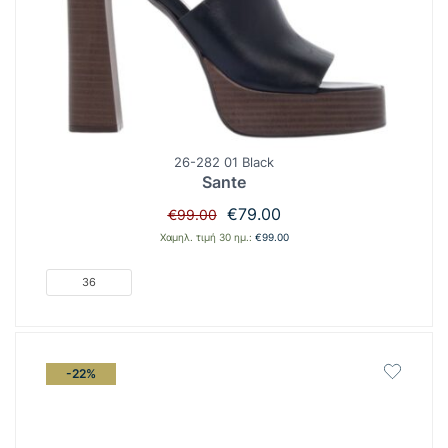
26-282 01 Black
Sante
Original
Η
€
79.00
€
99.00
price
τρέχουσα
Χαμηλ. τιμή 30 ημ.:
€
99.00
was:
τιμή
€99.00.
είναι:
36
€79.00.
-22%