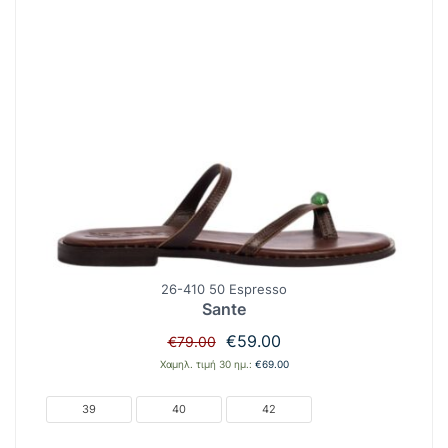
26-410 50 Espresso
Sante
Original
Η
€
59.00
€
79.00
price
τρέχουσα
Χαμηλ. τιμή 30 ημ.:
€
69.00
was:
τιμή
€79.00.
είναι:
39
40
42
€59.00.