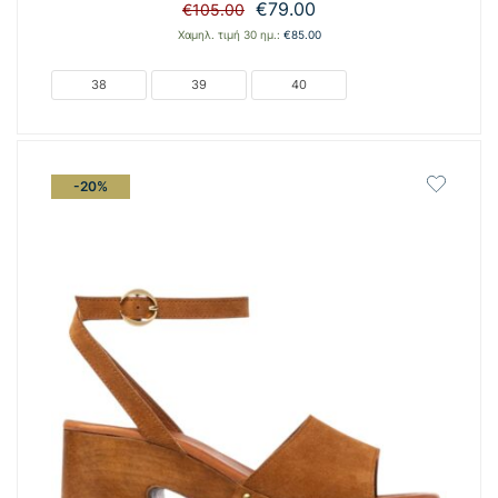
Original
Η
€
79.00
€
105.00
price
τρέχουσα
Χαμηλ. τιμή 30 ημ.:
€
85.00
was:
τιμή
€105.00.
είναι:
38
39
40
€79.00.
-20%