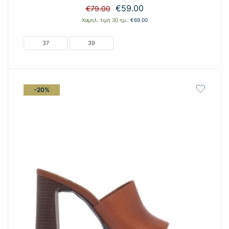
Original
Η
€
59.00
€
79.00
price
τρέχουσα
Χαμηλ. τιμή 30 ημ.:
€
69.00
was:
τιμή
€79.00.
είναι:
37
39
€59.00.
-20%