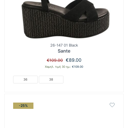
26-147 01 Black
Sante
Original
Η
€
89.00
€
109.00
price
τρέχουσα
Χαμηλ. τιμή 30 ημ.:
€
109.00
was:
τιμή
€109.00.
είναι:
36
38
€89.00.
-25%