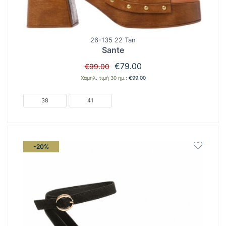
26-135 22 Tan
Sante
Original
Η
€
79.00
€
99.00
price
τρέχουσα
Χαμηλ. τιμή 30 ημ.:
€
99.00
was:
τιμή
€99.00.
είναι:
38
41
€79.00.
-20%