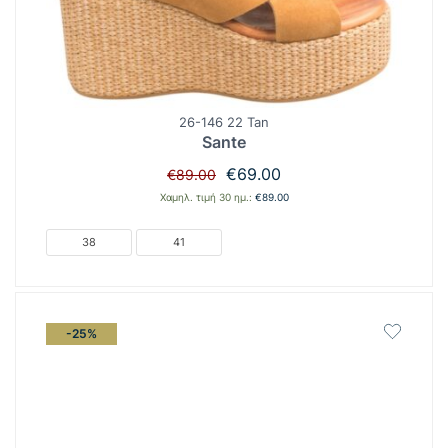
26-146 22 Tan
Sante
Original
Η
€
69.00
€
89.00
price
τρέχουσα
Χαμηλ. τιμή 30 ημ.:
€
89.00
was:
τιμή
€89.00.
είναι:
38
41
€69.00.
-25%