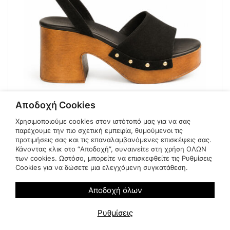
Αποδοχή Cookies
26-135 01 Black
Sante
Χρησιμοποιούμε cookies στον ιστότοπό μας για να σας
Original
Η
€
79.00
παρέχουμε την πιο σχετική εμπειρία, θυμούμενοι τις
€
99.00
προτιμήσεις σας και τις επαναλαμβανόμενες επισκέψεις σας.
price
τρέχουσα
Χαμηλ. τιμή 30 ημ.:
€
99.00
Κάνοντας κλικ στο “Αποδοχή”, συναινείτε στη χρήση ΟΛΩΝ
was:
τιμή
των cookies. Ωστόσο, μπορείτε να επισκεφθείτε τις Ρυθμίσεις
€99.00.
είναι:
37
38
40
41
Cookies για να δώσετε μια ελεγχόμενη συγκατάθεση.
€79.00.
Αποδοχή όλων
Ρυθμίσεις
-25%