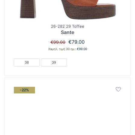
26-282 29 Toffee
Sante
Original
Η
€
79.00
€
99.00
price
τρέχουσα
Χαμηλ. τιμή 30 ημ.:
€
99.00
was:
τιμή
€99.00.
είναι:
36
39
€79.00.
-22%