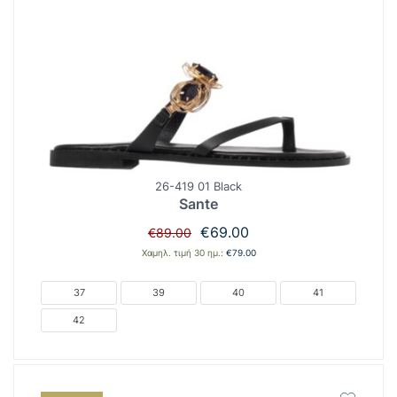
26-419 01 Black
Sante
Original
Η
€
69.00
€
89.00
price
τρέχουσα
Χαμηλ. τιμή 30 ημ.:
€
79.00
was:
τιμή
€89.00.
είναι:
37
39
40
41
€69.00.
42