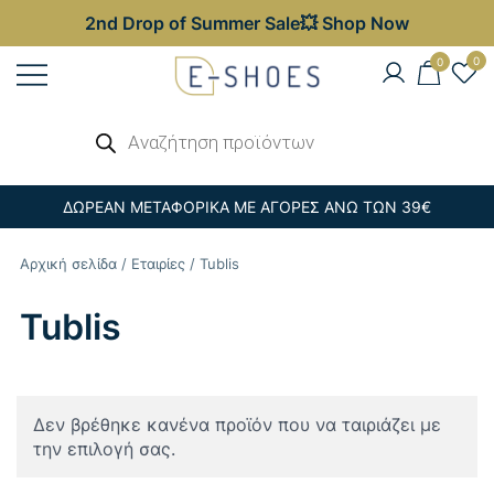
2nd Drop of Summer Sale💥 Shop Now
Skip
0
0
to
content
Γυναικεία, Ανδρικά & Παιδικά
Αναζήτηση
E-shoes
προϊόντων
Παπούτσια – Επώνυμες Τσάντες στις
Καλύτερες Τιμές
ΔΩΡΕΑΝ ΜΕΤΑΦΟΡΙΚΑ ΜΕ ΑΓΟΡΕΣ ΑΝΩ ΤΩΝ 39€
Αρχική σελίδα
/
Εταιρίες
/ Tublis
Tublis
Δεν βρέθηκε κανένα προϊόν που να ταιριάζει με
την επιλογή σας.