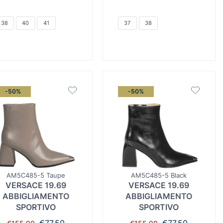
€129.00.
είναι:
€129.00.
είναι:
€64.50.
€64.50.
38
40
41
37
38
-50%
-50%
AM5C485-5 Taupe
AM5C485-5 Black
VERSACE 19.69
VERSACE 19.69
ABBIGLIAMENTO
ABBIGLIAMENTO
SPORTIVO
SPORTIVO
Original
Η
Original
Η
€
77.50
€
77.50