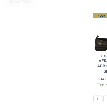
ΕΚΚΑΘΆΡΙΣΗ
-20%
YOK
VER
ABBI
S
€
149
Χαμηλ. τ
41