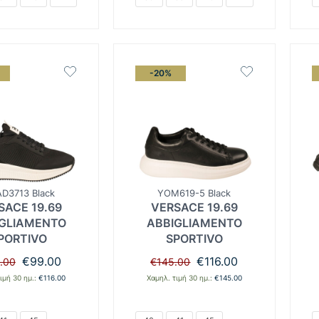
-20%
D3713 Black
YOM619-5 Black
SACE 19.69
VERSACE 19.69
GLIAMENTO
ABBIGLIAMENTO
PORTIVO
SPORTIVO
Original
Η
Original
Η
€
99.00
€
116.00
.00
€
145.00
price
τρέχουσα
price
τρέχουσα
ιμή 30 ημ.:
€
116.00
Χαμηλ. τιμή 30 ημ.:
€
145.00
was:
τιμή
was:
τιμή
€145.00.
είναι:
€145.00.
είναι:
€99.00.
€116.00.