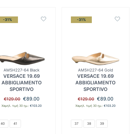
-31%
-31%
AM5H227-64 Black
AM5H227-64 Gold
VERSACE 19.69
VERSACE 19.69
ABBIGLIAMENTO
ABBIGLIAMENTO
SPORTIVO
SPORTIVO
Original
Η
Original
Η
€
89.00
€
89.00
€
129.00
€
129.00
price
τρέχουσα
price
τρέχουσα
Χαμηλ. τιμή 30 ημ.:
€
103.20
Χαμηλ. τιμή 30 ημ.:
€
103.20
was:
τιμή
was:
τιμή
€129.00.
είναι:
€129.00.
είναι:
€89.00.
€89.00.
40
41
37
38
39