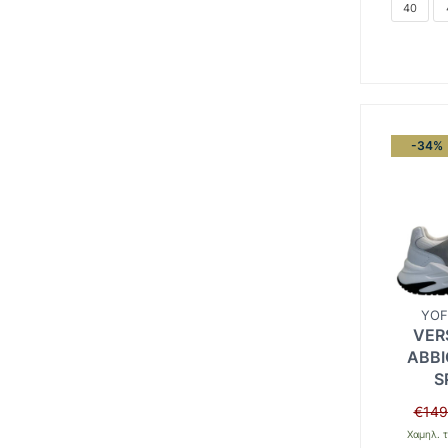
40
-34%
YOF
VER
ABBI
S
€
149
Χαμηλ. τ