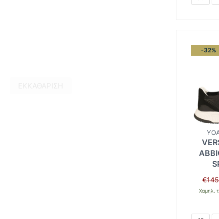
-32%
ΕΚΚΑΘΆΡΙΣΗ
YOA
VER
ABBI
S
€
145
Χαμηλ. τ