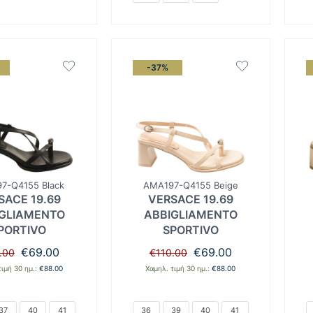
-37%
7-Q4155 Black
AMA197-Q4155 Beige
SACE 19.69
VERSACE 19.69
GLIAMENTO
ABBIGLIAMENTO
PORTIVO
SPORTIVO
Original
Η
Original
Η
€
69.00
€
69.00
.00
€
110.00
price
τρέχουσα
price
τρέχουσα
τιμή 30 ημ.:
€
88.00
Χαμηλ. τιμή 30 ημ.:
€
88.00
was:
τιμή
was:
τιμή
€110.00.
είναι:
€110.00.
είναι:
€69.00.
€69.00.
37
40
41
36
39
40
41