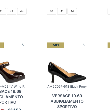
€149.00.
είναι:
€165.00.
είναι:
€99.00.
€132.00.
41
42
44
40
41
44
-50%
-M234V Wine P.
AM5C057-618 Black Pony
SACE 19.69
P.
VERSACE 19.69
GLIAMENTO
ABBIGLIAMENTO
PORTIVO
SPORTIVO
Original
Η
€
64.50