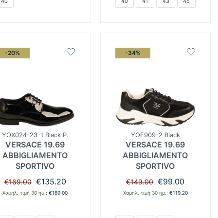
40
40
41
43
45
-20%
-34%
YOX024-23-1 Black P.
YOF909-2 Black
VERSACE 19.69
VERSACE 19.69
ABBIGLIAMENTO
ABBIGLIAMENTO
SPORTIVO
SPORTIVO
Original
Η
Original
Η
€
135.20
€
99.00
€
169.00
€
149.00
price
τρέχουσα
price
τρέχουσα
Χαμηλ. τιμή 30 ημ.:
€
169.00
Χαμηλ. τιμή 30 ημ.:
€
119.20
was:
τιμή
was:
τιμή
€169.00.
είναι:
€149.00.
είναι:
€135.20.
€99.00.