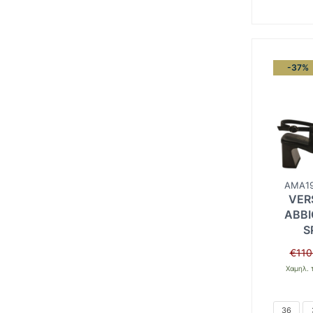
-37%
AMA19
VER
ABBI
S
€
110
Χαμηλ. 
36