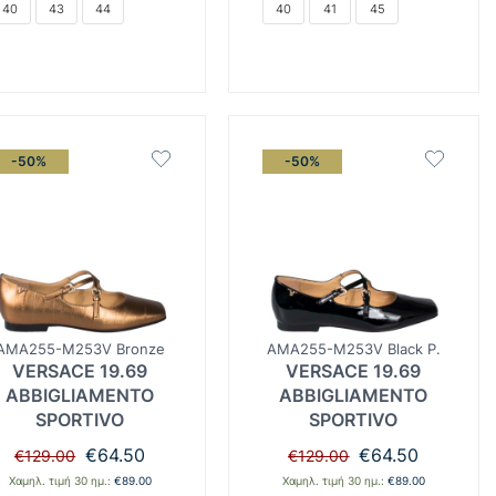
40
43
44
40
41
45
-50%
-50%
AMA255-M253V Bronze
AMA255-M253V Black P.
VERSACE 19.69
VERSACE 19.69
ABBIGLIAMENTO
ABBIGLIAMENTO
SPORTIVO
SPORTIVO
Original
Η
Original
Η
€
64.50
€
64.50
€
129.00
€
129.00
price
τρέχουσα
price
τρέχουσα
Χαμηλ. τιμή 30 ημ.:
€
89.00
Χαμηλ. τιμή 30 ημ.:
€
89.00
was:
τιμή
was:
τιμή