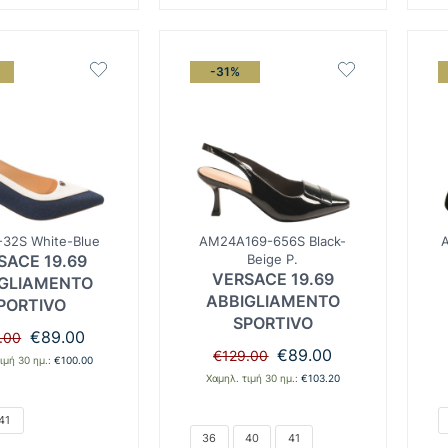
-31%
32S White-Blue
AM24A169-656S Black-
SACE 19.69
Beige P.
VERSACE 19.69
GLIAMENTO
ABBIGLIAMENTO
PORTIVO
SPORTIVO
Original
Η
€
89.00
.00
price
τρέχουσα
Original
Η
€
89.00
€
129.00
ιμή 30 ημ.:
€
100.00
was:
τιμή
price
τρέχουσα
Χαμηλ. τιμή 30 ημ.:
€
103.20
€125.00.
είναι:
was:
τιμή
€89.00.
€129.00.
είναι:
41
€89.00.
36
40
41