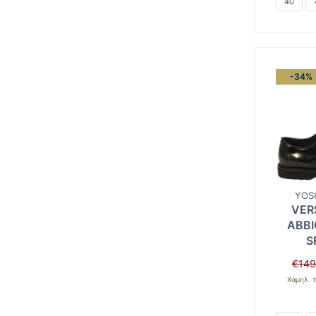
40
-34%
YOS6
VER
ABBI
S
€
149
Χαμηλ. τ