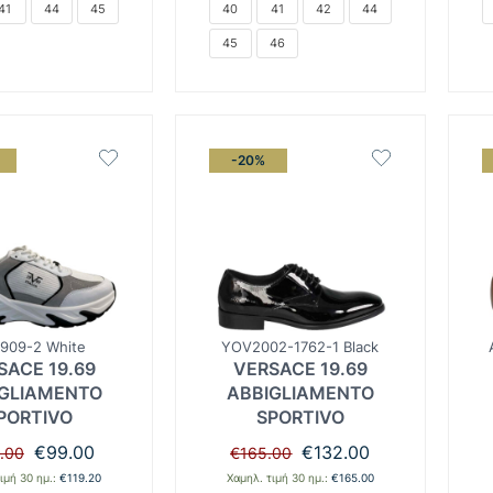
41
44
45
40
41
42
44
45
46
-20%
909-2 White
YOV2002-1762-1 Black
SACE 19.69
VERSACE 19.69
GLIAMENTO
ABBIGLIAMENTO
PORTIVO
SPORTIVO
Original
Η
Original
Η
€
99.00
€
132.00
.00
€
165.00
price
τρέχουσα
price
τρέχουσα
ιμή 30 ημ.:
€
119.20
Χαμηλ. τιμή 30 ημ.:
€
165.00
was:
τιμή
was:
τιμή