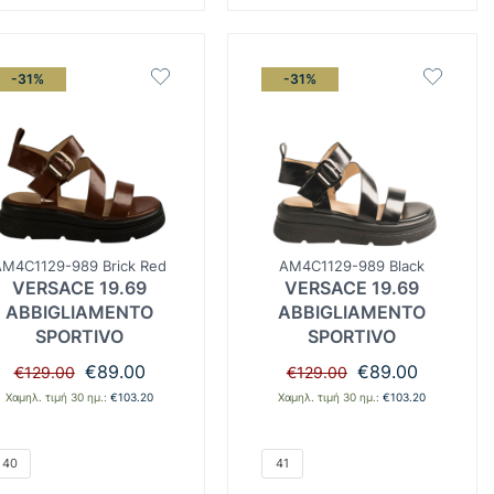
-31%
-31%
AM4C1129-989 Brick Red
AM4C1129-989 Black
VERSACE 19.69
VERSACE 19.69
ABBIGLIAMENTO
ABBIGLIAMENTO
SPORTIVO
SPORTIVO
Original
Η
Original
Η
€
89.00
€
89.00
€
129.00
€
129.00
price
τρέχουσα
price
τρέχουσα
Χαμηλ. τιμή 30 ημ.:
€
103.20
Χαμηλ. τιμή 30 ημ.:
€
103.20
was:
τιμή
was:
τιμή
€129.00.
είναι:
€129.00.
είναι:
€89.00.
€89.00.
40
41