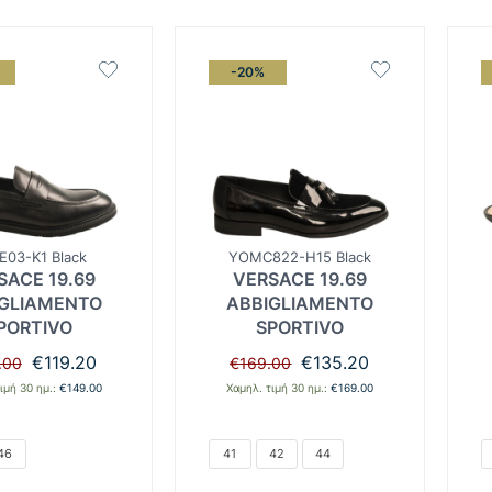
-20%
E03-K1 Black
YOMC822-H15 Black
SACE 19.69
VERSACE 19.69
GLIAMENTO
ABBIGLIAMENTO
PORTIVO
SPORTIVO
Original
Η
Original
Η
€
119.20
€
135.20
.00
€
169.00
price
τρέχουσα
price
τρέχουσα
ιμή 30 ημ.:
€
149.00
Χαμηλ. τιμή 30 ημ.:
€
169.00
was:
τιμή
was:
τιμή
€149.00.
είναι:
€169.00.
είναι:
€119.20.
€135.20.
46
41
42
44