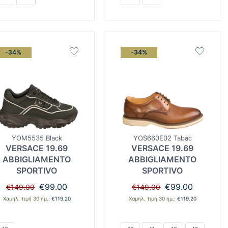
-34%
-34%
YOM5535 Black
YOS660E02 Tabac
VERSACE 19.69
VERSACE 19.69
ABBIGLIAMENTO
ABBIGLIAMENTO
SPORTIVO
SPORTIVO
Original
Η
Original
Η
€
99.00
€
99.00
€
149.00
€
149.00
price
τρέχουσα
price
τρέχουσα
Χαμηλ. τιμή 30 ημ.:
€
119.20
Χαμηλ. τιμή 30 ημ.:
€
119.20
was:
τιμή
was:
τιμή
€149.00.
είναι:
€149.00.
είναι:
€99.00.
€99.00.