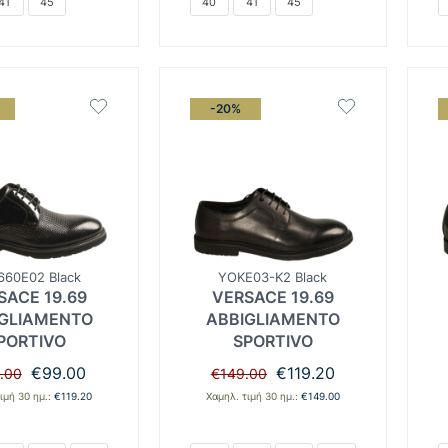
41
45
40
41
45
-20%
60E02 Black
YOKE03-K2 Black
SACE 19.69
VERSACE 19.69
GLIAMENTO
ABBIGLIAMENTO
PORTIVO
SPORTIVO
Original
Η
Original
Η
€
99.00
€
119.20
.00
€
149.00
price
τρέχουσα
price
τρέχουσα
ιμή 30 ημ.:
€
119.20
Χαμηλ. τιμή 30 ημ.:
€
149.00
was:
τιμή
was:
τιμή
€149.00.
είναι:
€149.00.
είναι:
€99.00.
€119.20.