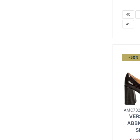
40
45
-50%
AMC732
VER
ABBI
S