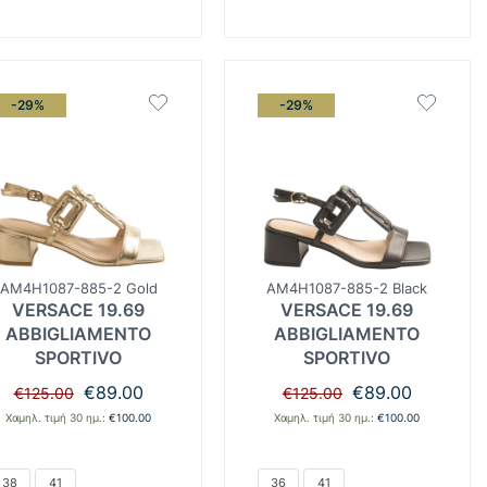
-29%
-29%
AM4H1087-885-2 Gold
AM4H1087-885-2 Black
VERSACE 19.69
VERSACE 19.69
ABBIGLIAMENTO
ABBIGLIAMENTO
SPORTIVO
SPORTIVO
Original
Η
Original
Η
€
89.00
€
89.00
€
125.00
€
125.00
price
τρέχουσα
price
τρέχουσα
Χαμηλ. τιμή 30 ημ.:
€
100.00
Χαμηλ. τιμή 30 ημ.:
€
100.00
was:
τιμή
was:
τιμή
€125.00.
είναι:
€125.00.
είναι:
€89.00.
€89.00.
38
41
36
41