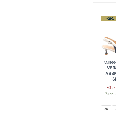
-29%
AM866-
VER
ABBI
S
€
125
Χαμηλ. τ
36