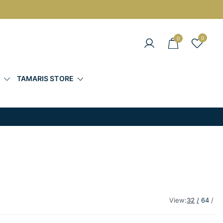
0
0
άντες στις Καλύτερες Τιμές
Σ
TAMARIS STORE
View:
32
64