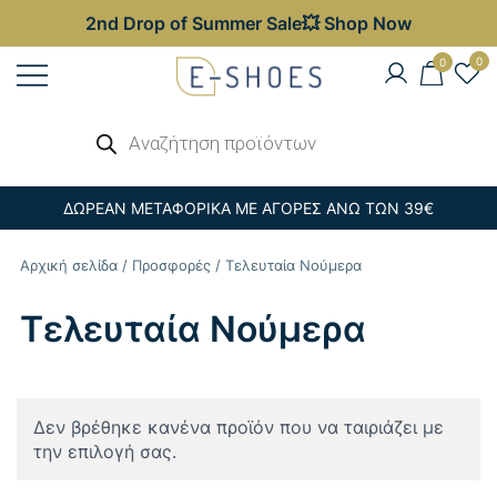
2nd Drop of Summer Sale💥 Shop Now
Skip
0
0
to
content
Γυναικεία, Ανδρικά & Παιδικά
Αναζήτηση
E-shoes
προϊόντων
Παπούτσια – Επώνυμες Τσάντες στις
Καλύτερες Τιμές
ΔΩΡΕΑΝ ΜΕΤΑΦΟΡΙΚΑ ΜΕ ΑΓΟΡΕΣ ΑΝΩ ΤΩΝ 39€
Αρχική σελίδα
/
Προσφορές
/ Τελευταία Νούμερα
Τελευταία Νούμερα
Δεν βρέθηκε κανένα προϊόν που να ταιριάζει με
την επιλογή σας.