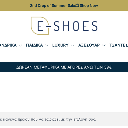
2nd Drop of Summer Sale💥 Shop Now
Γυναικεία, Ανδρικά & Παιδικά Παπούτσια – Επώνυμες Τσ
E-shoes
ΑΝΔΡΙΚΑ
ΠΑΙΔΙΚΑ
LUXURY
ΑΞΕΣΟΥΑΡ
ΤΣΑΝΤΕ
ΔΩΡΕΑΝ ΜΕΤΑΦΟΡΙΚΑ ΜΕ ΑΓΟΡΕΣ ΑΝΩ ΤΩΝ 39€
 κανένα προϊόν που να ταιριάζει με την επιλογή σας.