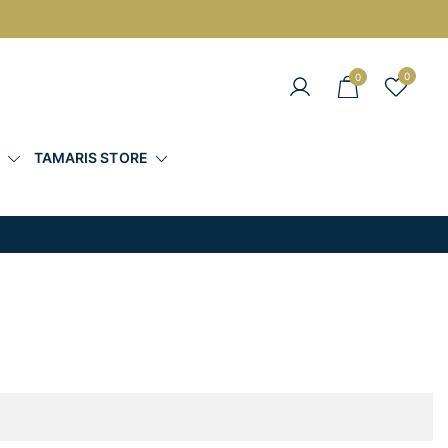
0
0
άντες στις Καλύτερες Τιμές
Σ
TAMARIS STORE