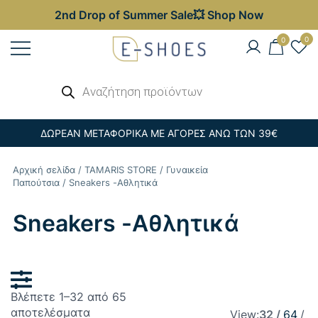
2nd Drop of Summer Sale💥 Shop Now
Skip
0
0
to
content
Γυναικεία, Ανδρικά & Παιδικά
Αναζήτηση
E-shoes
προϊόντων
Παπούτσια – Επώνυμες Τσάντες στις
Καλύτερες Τιμές
ΔΩΡΕΑΝ ΜΕΤΑΦΟΡΙΚΑ ΜΕ ΑΓΟΡΕΣ ΑΝΩ ΤΩΝ 39€
Αρχική σελίδα
/
TAMARIS STORE
/
Γυναικεία
Παπούτσια
/ Sneakers -Αθλητικά
Sneakers -Αθλητικά
Βλέπετε 1–32 από 65
Sorted
αποτελέσματα
View:
32
64