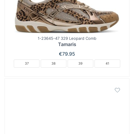
1-23645-47 329 Leopard Comb
Tamaris
€
79.95
37
38
39
41