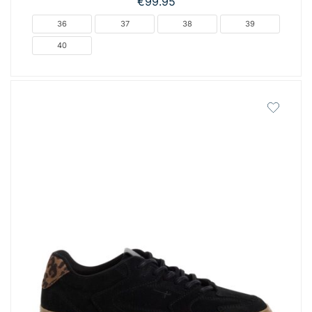
€
99.95
36
37
38
39
40