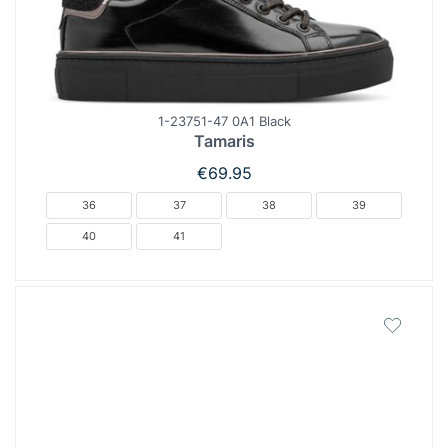
1-23751-47 0A1 Black
Tamaris
€
69.95
36
37
38
39
40
41