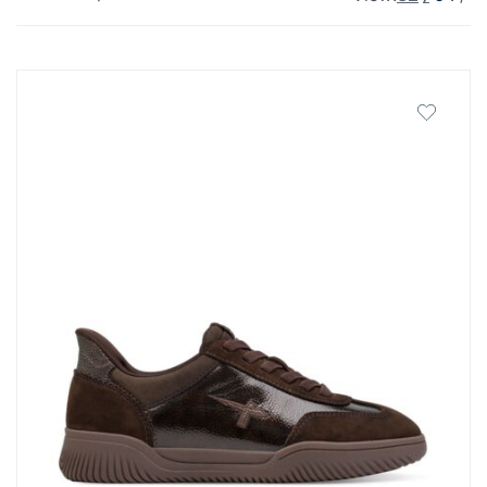
by
latest