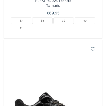
1-23731-47 3A0 Leopard
Tamaris
€
69.95
37
38
39
40
41