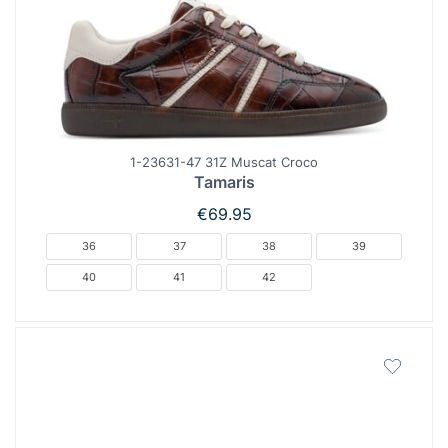
1-23631-47 31Z Muscat Croco
Tamaris
€
69.95
36
37
38
39
40
41
42