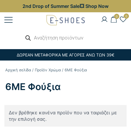
2nd Drop of Summer Sale💥 Shop Now
Skip
0
0
to
content
Γυναικεία, Ανδρικά & Παιδικά
Αναζήτηση
E-shoes
προϊόντων
Παπούτσια – Επώνυμες Τσάντες στις
Καλύτερες Τιμές
ΔΩΡΕΑΝ ΜΕΤΑΦΟΡΙΚΑ ΜΕ ΑΓΟΡΕΣ ΑΝΩ ΤΩΝ 39€
Αρχική σελίδα
/ Προϊόν Χρώμα / 6ME Φούξια
6ME Φούξια
Δεν βρέθηκε κανένα προϊόν που να ταιριάζει με
την επιλογή σας.