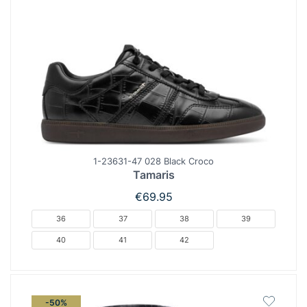
1-23631-47 028 Black Croco
Tamaris
€
69.95
36
37
38
39
40
41
42
-50%