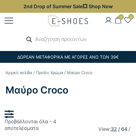
2nd Drop of Summer Sale💥 Shop Now
Skip
0
0
to
content
Γυναικεία, Ανδρικά & Παιδικά
Αναζήτηση
E-shoes
προϊόντων
Παπούτσια – Επώνυμες Τσάντες στις
Καλύτερες Τιμές
ΔΩΡΕΑΝ ΜΕΤΑΦΟΡΙΚΑ ΜΕ ΑΓΟΡΕΣ ΑΝΩ ΤΩΝ 39€
Αρχική σελίδα
/ Προϊόν Χρώμα / Μαύρο Croco
Μαύρο Croco
Προβάλλονται όλα - 4
Sorted
αποτελέσματα
View:
32
64
by