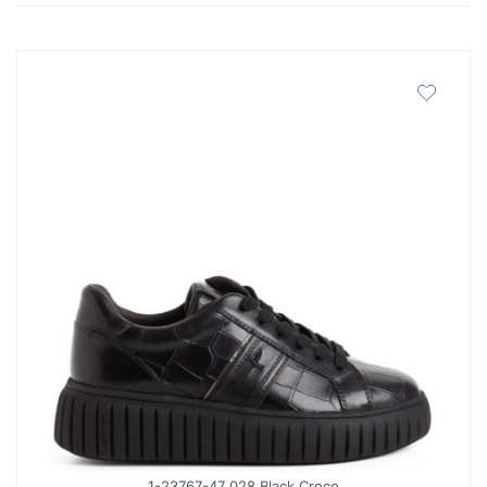
latest
1-23767-47 028 Black Croco