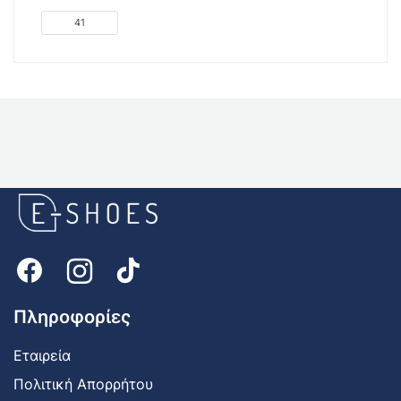
was:
τιμή
€99.00.
είναι:
41
€49.50.
E-
shoes
Logo
Πληροφορίες
Εταιρεία
Πολιτική Απορρήτου