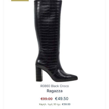
R0860 Black Croco
Ragazza
Original
Η
€
49.50
€
99.00
price
τρέχουσα
Χαμηλ. τιμή 30 ημ.:
€
59.00