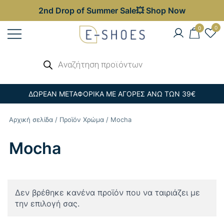
2nd Drop of Summer Sale💥 Shop Now
Skip
0
0
to
content
Γυναικεία, Ανδρικά & Παιδικά
Αναζήτηση
E-shoes
προϊόντων
Παπούτσια – Επώνυμες Τσάντες στις
Καλύτερες Τιμές
ΔΩΡΕΑΝ ΜΕΤΑΦΟΡΙΚΑ ΜΕ ΑΓΟΡΕΣ ΑΝΩ ΤΩΝ 39€
Αρχική σελίδα
/ Προϊόν Χρώμα / Mocha
Mocha
Δεν βρέθηκε κανένα προϊόν που να ταιριάζει με
την επιλογή σας.