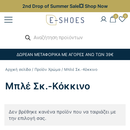
2nd Drop of Summer Sale💥 Shop Now
Skip
0
0
to
content
Γυναικεία, Ανδρικά & Παιδικά
Αναζήτηση
E-shoes
προϊόντων
Παπούτσια – Επώνυμες Τσάντες στις
Καλύτερες Τιμές
ΔΩΡΕΑΝ ΜΕΤΑΦΟΡΙΚΑ ΜΕ ΑΓΟΡΕΣ ΑΝΩ ΤΩΝ 39€
Αρχική σελίδα
/ Προϊόν Χρώμα / Μπλέ Σκ.-Κόκκινο
Μπλέ Σκ.-Κόκκινο
Δεν βρέθηκε κανένα προϊόν που να ταιριάζει με
την επιλογή σας.