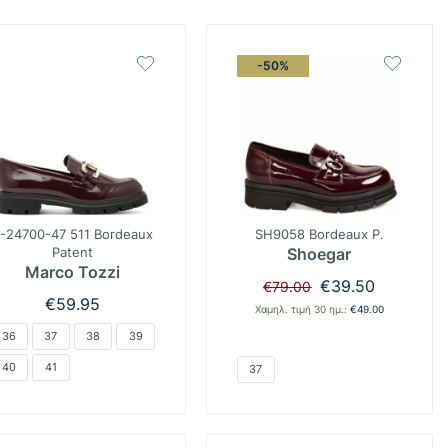
-50%
-24700-47 511 Bordeaux
SH9058 Bordeaux P.
Patent
Shoegar
Marco Tozzi
Original
Η
€
39.50
€
79.00
price
τρέχουσα
€
59.95
Χαμηλ. τιμή 30 ημ.:
€
49.00
was:
τιμή
36
37
38
39
€79.00.
είναι:
€39.50.
40
41
37