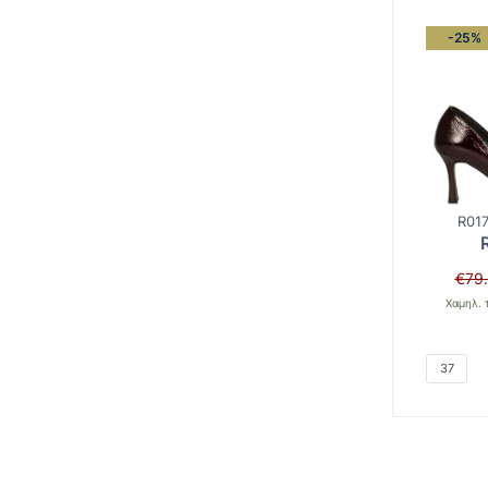
-25%
R017
€
79
Χαμηλ. 
37