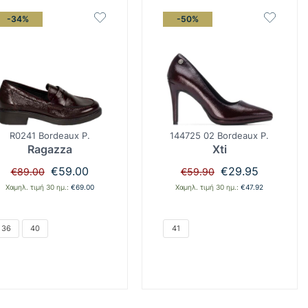
-34%
-50%
R0241 Bordeaux P.
144725 02 Bordeaux P.
Ragazza
Xti
Original
Η
Original
Η
€
59.00
€
29.95
€
89.00
€
59.90
price
τρέχουσα
price
τρέχουσα
Χαμηλ. τιμή 30 ημ.:
€
69.00
Χαμηλ. τιμή 30 ημ.:
€
47.92
was:
τιμή
was:
τιμή
€89.00.
είναι:
€59.90.
είναι:
€59.00.
€29.95.
36
40
41