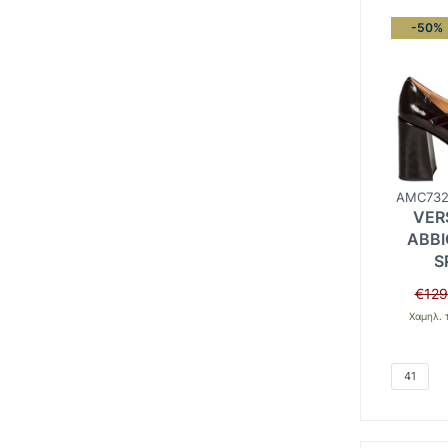
-50%
AMC732
VER
ABBI
S
€
129
Χαμηλ. 
41