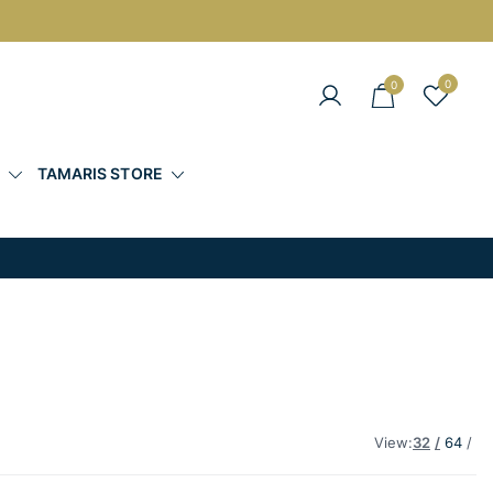
0
0
άντες στις Καλύτερες Τιμές
Σ
TAMARIS STORE
View:
32
64