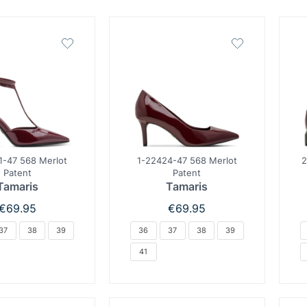
1-47 568 Merlot
1-22424-47 568 Merlot
2
Patent
Patent
Tamaris
Tamaris
€
69.95
€
69.95
37
38
39
36
37
38
39
41