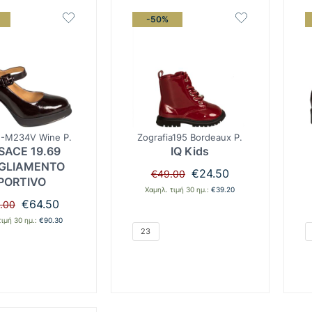
-50%
-M234V Wine P.
Zografia195 Bordeaux P.
SACE 19.69
IQ Kids
GLIAMENTO
Original
Η
€
24.50
€
49.00
PORTIVO
price
τρέχουσα
Χαμηλ. τιμή 30 ημ.:
€
39.20
was:
τιμή
Original
Η
€
64.50
.00
€49.00.
είναι:
price
τρέχουσα
τιμή 30 ημ.:
€
90.30
€24.50.
was:
τιμή
23
€129.00.
είναι:
€64.50.