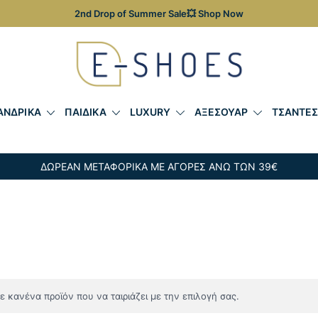
2nd Drop of Summer Sale💥 Shop Now
Γυναικεία, Ανδρικά & Παιδικά Παπούτσια – Επώνυμες Τσ
E-shoes
ΑΝΔΡΙΚΑ
ΠΑΙΔΙΚΑ
LUXURY
ΑΞΕΣΟΥΑΡ
ΤΣΑΝΤΕ
ΔΩΡΕΑΝ ΜΕΤΑΦΟΡΙΚΑ ΜΕ ΑΓΟΡΕΣ ΑΝΩ ΤΩΝ 39€
 κανένα προϊόν που να ταιριάζει με την επιλογή σας.