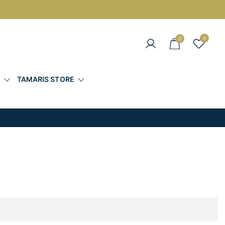
0
0
άντες στις Καλύτερες Τιμές
Σ
TAMARIS STORE