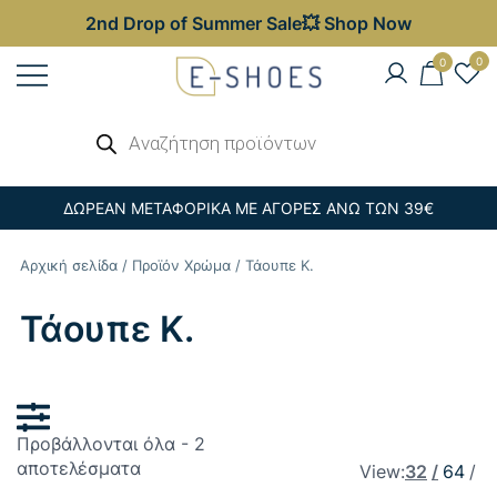
2nd Drop of Summer Sale💥 Shop Now
Skip
0
0
to
content
Γυναικεία, Ανδρικά & Παιδικά
Αναζήτηση
E-shoes
προϊόντων
Παπούτσια – Επώνυμες Τσάντες στις
Καλύτερες Τιμές
ΔΩΡΕΑΝ ΜΕΤΑΦΟΡΙΚΑ ΜΕ ΑΓΟΡΕΣ ΑΝΩ ΤΩΝ 39€
Αρχική σελίδα
/ Προϊόν Χρώμα / Τάουπε Κ.
Τάουπε Κ.
Προβάλλονται όλα - 2
Sorted
αποτελέσματα
View:
32
64
by