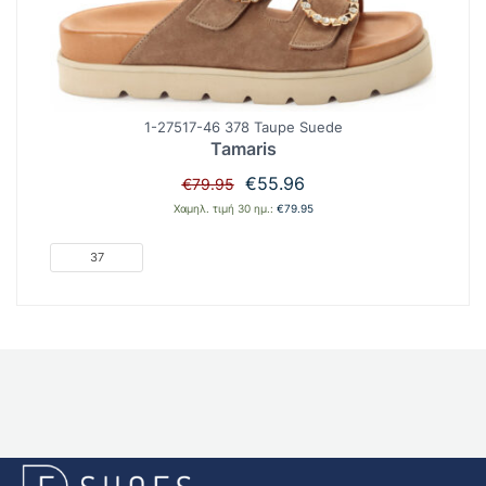
1-27517-46 378 Taupe Suede
Tamaris
Original
Η
€
55.96
€
79.95
price
τρέχουσα
Χαμηλ. τιμή 30 ημ.:
€
79.95
was:
τιμή
€79.95.
είναι:
37
€55.96.
E-