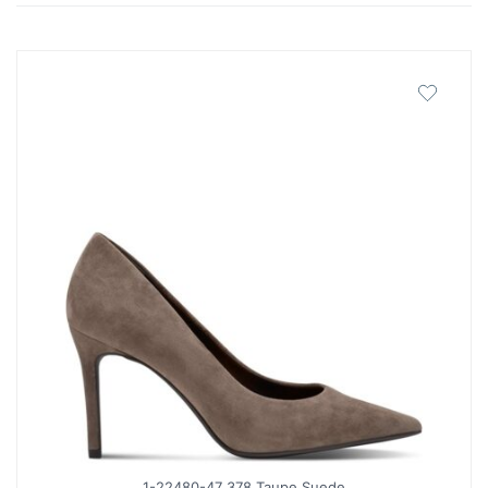
latest
1-22480-47 378 Taupe Suede