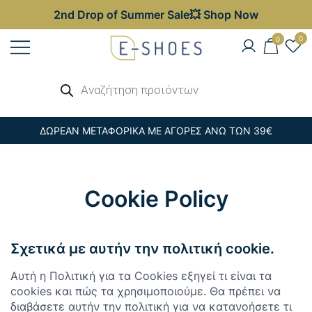
2nd Drop of Summer Sale💥 Shop Now
Skip
0
0
to
content
Γυναικεία, Ανδρικά & Παιδικά
Αναζήτηση
E-shoes
προϊόντων
Παπούτσια – Επώνυμες Τσάντες στις
Καλύτερες Τιμές
ΔΩΡΕΑΝ ΜΕΤΑΦΟΡΙΚΑ ΜΕ ΑΓΟΡΕΣ ΑΝΩ ΤΩΝ 39€
Cookie Policy
Σχετικά με αυτήν την πολιτική cookie.
Αυτή η Πολιτική για τα Cookies εξηγεί τι είναι τα
cookies και πώς τα χρησιμοποιούμε. Θα πρέπει να
διαβάσετε αυτήν την πολιτική για να κατανοήσετε τι