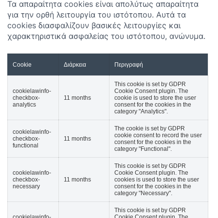
Τα απαραίτητα cookies είναι απολύτως απαραίτητα
για την ορθή λειτουργία του ιστότοπου. Αυτά τα
cookies διασφαλίζουν βασικές λειτουργίες και
χαρακτηριστικά ασφαλείας του ιστότοπου, ανώνυμα.
Cookie
Διάρκεια
Περιγραφή
This cookie is set by GDPR
cookielawinfo-
Cookie Consent plugin. The
checkbox-
11 months
cookie is used to store the user
analytics
consent for the cookies in the
category "Analytics".
The cookie is set by GDPR
cookielawinfo-
cookie consent to record the user
checkbox-
11 months
consent for the cookies in the
functional
category "Functional".
This cookie is set by GDPR
cookielawinfo-
Cookie Consent plugin. The
checkbox-
11 months
cookies is used to store the user
necessary
consent for the cookies in the
category "Necessary".
This cookie is set by GDPR
cookielawinfo-
Cookie Consent plugin. The