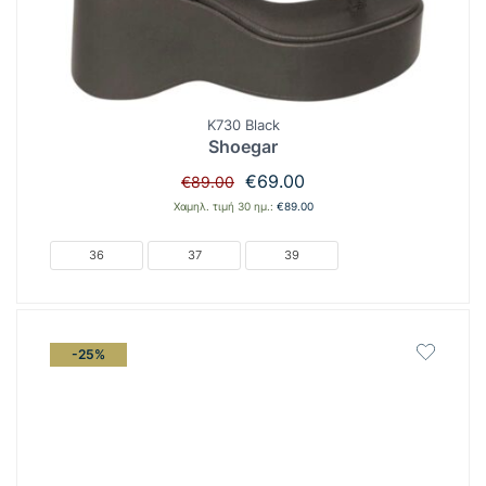
K730 Black
Shoegar
Original
Η
€
69.00
€
89.00
price
τρέχουσα
Χαμηλ. τιμή 30 ημ.:
€
89.00
was:
τιμή
€89.00.
είναι:
36
37
39
€69.00.
-25%