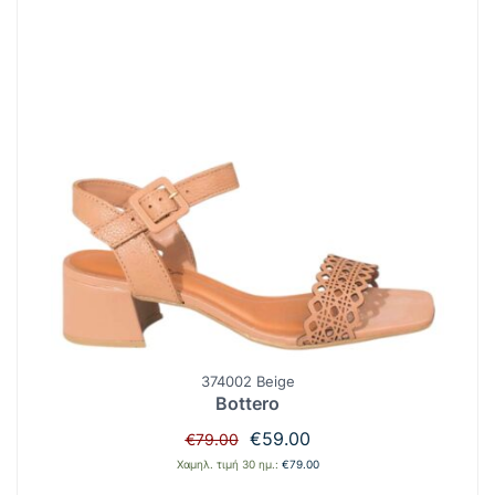
374002 Beige
Bottero
Original
Η
€
59.00
€
79.00
price
τρέχουσα
Χαμηλ. τιμή 30 ημ.:
€
79.00
was:
τιμή