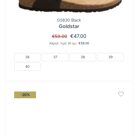
GS830 Black
Goldstar
Original
Η
€
47.00
€
59.00
price
τρέχουσα
Χαμηλ. τιμή 30 ημ.:
€
59.00
was:
τιμή
€59.00.
είναι:
36
37
38
39
€47.00.
40
-20%