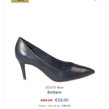
353701 Blue
Bottero
Original
Η
€
59.00
€
89.00
price
τρέχουσα
Χαμηλ. τιμή 30 ημ.:
€
89.00