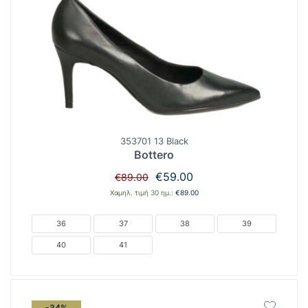
353701 13 Black
Bottero
Original
Η
€
59.00
€
89.00
price
τρέχουσα
Χαμηλ. τιμή 30 ημ.:
€
89.00
was:
τιμή
€89.00.
είναι:
36
37
38
39
€59.00.
40
41
-34%