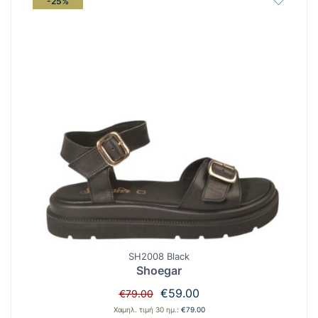
-25%
SH2008 Black
Shoegar
Original
Η
€
59.00
€
79.00
price
τρέχουσα
Χαμηλ. τιμή 30 ημ.:
€
79.00