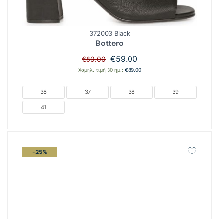
372003 Black
Bottero
Original
Η
€
59.00
€
89.00
price
τρέχουσα
Χαμηλ. τιμή 30 ημ.:
€
89.00
was:
τιμή
€89.00.
είναι:
36
37
38
39
€59.00.
41
-25%