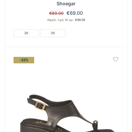
Shoegar
Original
Η
€
69.00
€
89.00
price
τρέχουσα
Χαμηλ. τιμή 30 ημ.:
€
89.00
was:
τιμή
€89.00.
είναι:
36
39
€69.00.
-22%