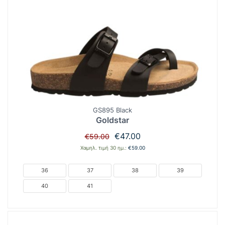
GS895 Black
Goldstar
Original
Η
€
47.00
€
59.00
price
τρέχουσα
Χαμηλ. τιμή 30 ημ.:
€
59.00
was:
τιμή
€59.00.
είναι:
36
37
38
39
€47.00.
40
41