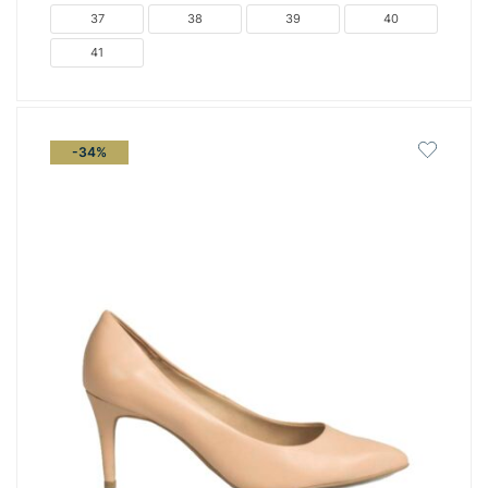
€79.00.
είναι:
37
38
39
40
€59.00.
41
-34%