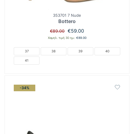
353701 7 Nude
Bottero
Original
Η
€
59.00
€
89.00
price
τρέχουσα
Χαμηλ. τιμή 30 ημ.:
€
89.00
was:
τιμή
€89.00.
είναι:
37
38
39
40
€59.00.
41
-34%