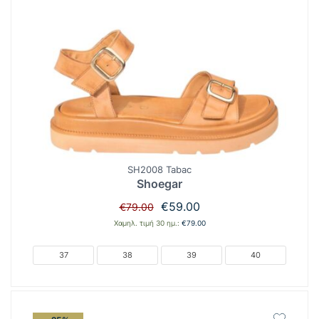
SH2008 Tabac
Shoegar
Original
Η
€
59.00
€
79.00
price
τρέχουσα
Χαμηλ. τιμή 30 ημ.:
€
79.00
was:
τιμή
€79.00.
είναι:
37
38
39
40
€59.00.