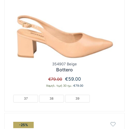
354907 Beige
Bottero
Original
Η
€
59.00
€
79.00
price
τρέχουσα
Χαμηλ. τιμή 30 ημ.:
€
79.00
was:
τιμή
€79.00.
είναι:
37
38
39
€59.00.
-25%