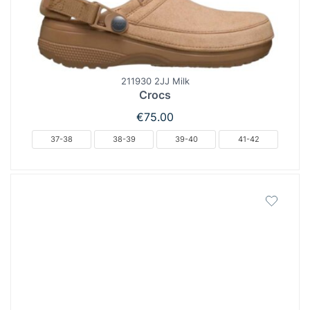
211930 2JJ Milk
Crocs
€
75.00
37-38
38-39
39-40
41-42