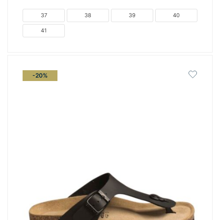
was:
τιμή
€89.00.
είναι:
37
38
39
40
€59.00.
41
-20%