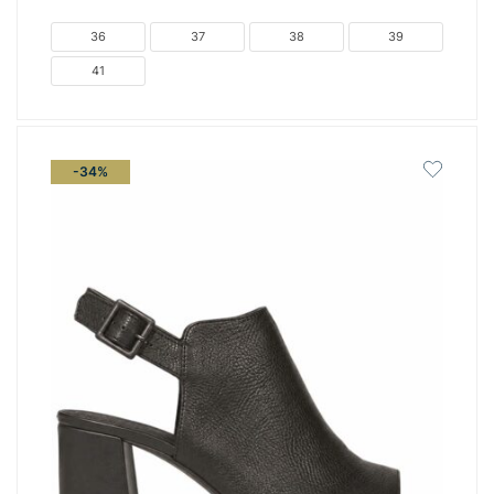
was:
τιμή
€79.00.
είναι:
36
37
38
39
€59.00.
41
-34%