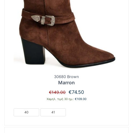
30680 Brown
Marron
Original
Η
€
74.50
€
149.00
price
τρέχουσα
Χαμηλ. τιμή 30 ημ.:
€
109.00
was:
τιμή
€149.00.
είναι:
40
41
€74.50.