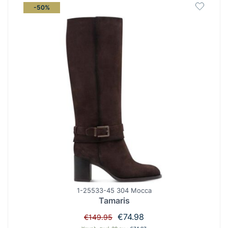
-50%
1-25533-45 304 Mocca
Tamaris
Original
Η
€
74.98
€
149.95
price
τρέχουσα