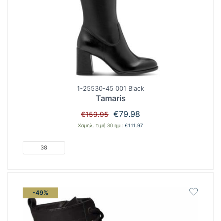
1-25530-45 001 Black
Tamaris
Original
Η
€
79.98
€
159.95
price
τρέχουσα
Χαμηλ. τιμή 30 ημ.:
€
111.97
was:
τιμή
€159.95.
είναι:
38
€79.98.
-49%