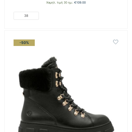
price
τρέχουσα
Χαμηλ. τιμή 30 ημ.:
€
109.00
was:
τιμή
€149.00.
είναι:
38
€74.50.
-50%