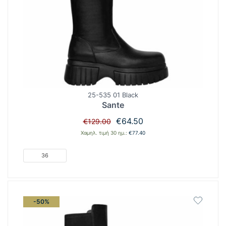
25-535 01 Black
Sante
Original
Η
€
64.50
€
129.00
price
τρέχουσα
Χαμηλ. τιμή 30 ημ.:
€
77.40
was:
τιμή
€129.00.
είναι:
36
€64.50.
-50%