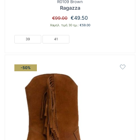
R0109 Brown
Ragazza
Original
Η
€
49.50
€
99.00
price
τρέχουσα
Χαμηλ. τιμή 30 ημ.:
€
59.00
was:
τιμή
€99.00.
είναι:
39
41
€49.50.
-50%