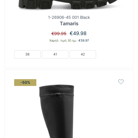
1-26906-45 001 Black
Tamaris
Original
Η
€
49.98
€
99.95
price
τρέχουσα
Χαμηλ. τιμή 30 ημ.:
€
59.97
was:
τιμή
€99.95.
είναι:
38
41
42
€49.98.
-50%