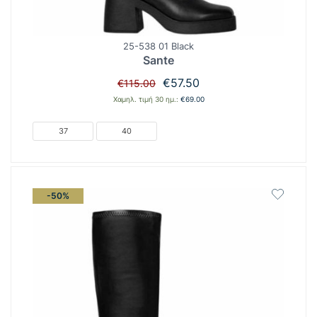
25-538 01 Black
Sante
Original
Η
€
57.50
€
115.00
price
τρέχουσα
Χαμηλ. τιμή 30 ημ.:
€
69.00
was:
τιμή
€115.00.
είναι:
37
40
€57.50.
-50%