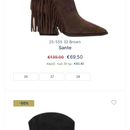
25-555 32 Brown
Sante
Original
Η
€
69.50
€
139.00
price
τρέχουσα
Χαμηλ. τιμή 30 ημ.:
€
83.40
was:
τιμή
€139.00.
είναι:
36
37
38
€69.50.
-50%