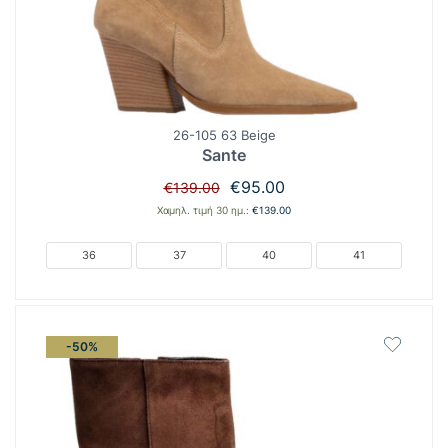
26-105 63 Beige
Sante
Original
Η
€
95.00
€
139.00
price
τρέχουσα
Χαμηλ. τιμή 30 ημ.:
€
139.00
was:
τιμή
€139.00.
είναι:
36
37
40
41
€95.00.
-50%