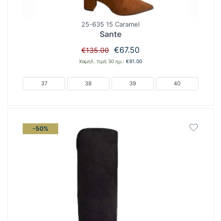
25-635 15 Caramel
Sante
Original
Η
€
67.50
€
135.00
price
τρέχουσα
Χαμηλ. τιμή 30 ημ.:
€
81.00
was:
τιμή
€135.00.
είναι:
37
38
39
40
€67.50.
-50%