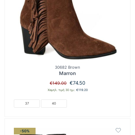
30682 Brown
Marron
Original
Η
€
74.50
€
149.00
price
τρέχουσα
Χαμηλ. τιμή 30 ημ.:
€
119.20
was:
τιμή
€149.00.
είναι:
37
40
€74.50.
-50%