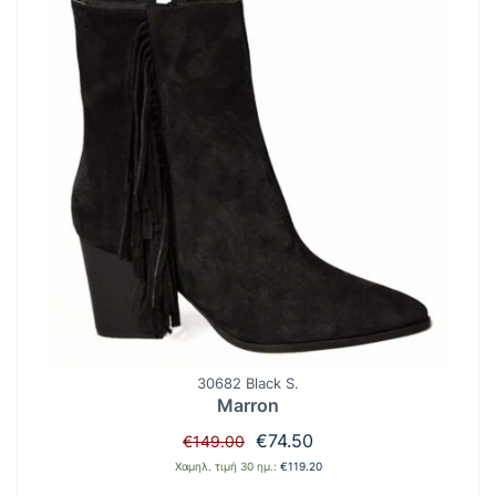
30682 Black S.
Marron
Original
Η
€
74.50
€
149.00
price
τρέχουσα
Χαμηλ. τιμή 30 ημ.:
€
119.20
was:
τιμή