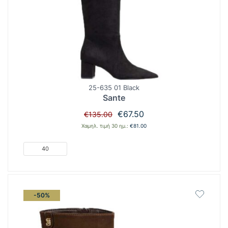
25-635 01 Black
Sante
Original
Η
€
67.50
€
135.00
price
τρέχουσα
Χαμηλ. τιμή 30 ημ.:
€
81.00
was:
τιμή
€135.00.
είναι:
40
€67.50.
-50%