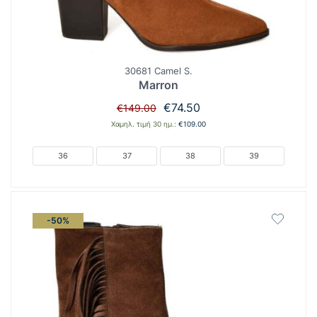
30681 Camel S.
Marron
Original
Η
€
74.50
€
149.00
price
τρέχουσα
Χαμηλ. τιμή 30 ημ.:
€
109.00
was:
τιμή
€149.00.
είναι:
36
37
38
39
€74.50.
-50%