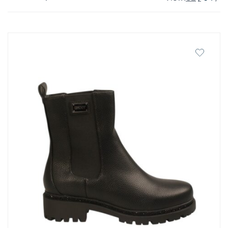
by
latest