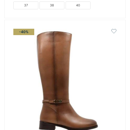
€149.00.
είναι:
37
38
40
€74.50.
-40%