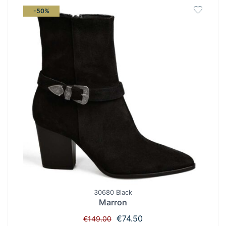
-50%
30680 Black
Marron
Original
Η
€
74.50
€
149.00