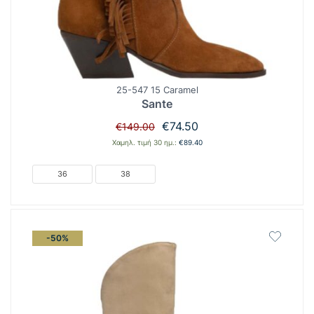
25-547 15 Caramel
Sante
Original
Η
€
74.50
€
149.00
price
τρέχουσα
Χαμηλ. τιμή 30 ημ.:
€
89.40
was:
τιμή
€149.00.
είναι:
36
38
€74.50.
-50%