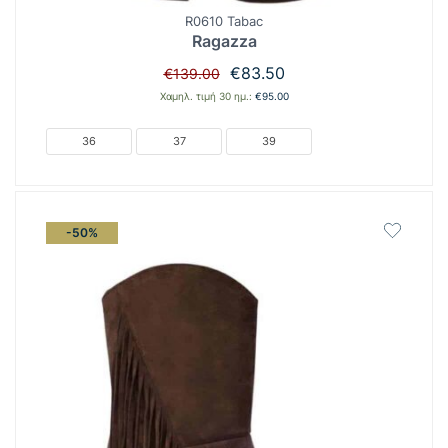
R0610 Tabac
Ragazza
Original
Η
€
83.50
€
139.00
price
τρέχουσα
Χαμηλ. τιμή 30 ημ.:
€
95.00
was:
τιμή
€139.00.
είναι:
36
37
39
€83.50.
-50%