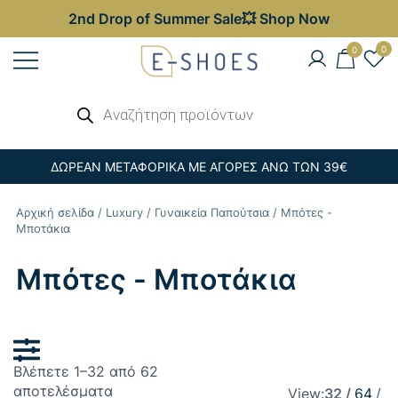
2nd Drop of Summer Sale💥 Shop Now
Skip
0
0
to
content
Γυναικεία, Ανδρικά & Παιδικά
Αναζήτηση
E-shoes
προϊόντων
Παπούτσια – Επώνυμες Τσάντες στις
Καλύτερες Τιμές
ΔΩΡΕΑΝ ΜΕΤΑΦΟΡΙΚΑ ΜΕ ΑΓΟΡΕΣ ΑΝΩ ΤΩΝ 39€
Αρχική σελίδα
/
Luxury
/
Γυναικεία Παπούτσια
/ Μπότες -
Μποτάκια
Μπότες - Μποτάκια
Βλέπετε 1–32 από 62
Sorted
αποτελέσματα
View:
32
64