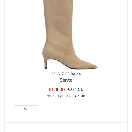
25-617 63 Beige
Sante
Original
Η
€
64.50
€
129.00
price
τρέχουσα
Χαμηλ. τιμή 30 ημ.:
€
77.40
was:
τιμή
€129.00.
είναι:
36
€64.50.