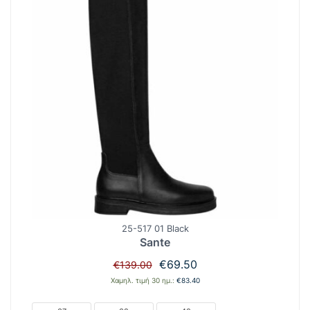
25-517 01 Black
Sante
Original
Η
€
69.50
€
139.00
price
τρέχουσα
Χαμηλ. τιμή 30 ημ.:
€
83.40
was:
τιμή
€139.00.
είναι: