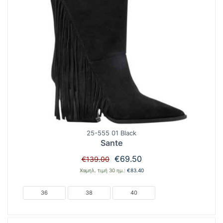
25-555 01 Black
Sante
Original
Η
€
69.50
€
139.00
price
τρέχουσα
Χαμηλ. τιμή 30 ημ.:
€
83.40
was:
τιμή
€139.00.
είναι:
36
38
40
€69.50.