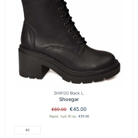
SH9120 Black L.
Shoegar
Original
Η
€
45.00
€
89.00
price
τρέχουσα
Χαμηλ. τιμή 30 ημ.:
€
55.00
was:
τιμή
€89.00.
είναι:
40
€45.00.