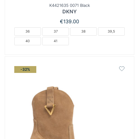
K4421635 0071 Black
DKNY
€
139.00
36
37
38
39,5
40
41
-32%