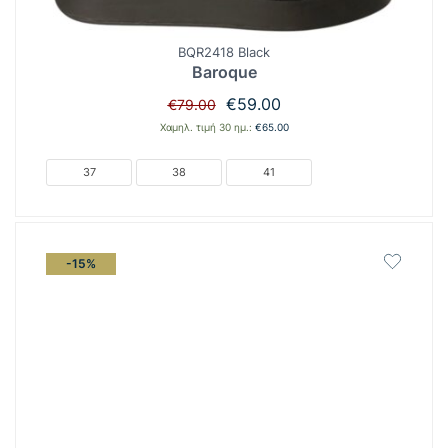
BQR2418 Black
Baroque
Original
Η
€
59.00
€
79.00
price
τρέχουσα
Χαμηλ. τιμή 30 ημ.:
€
65.00
was:
τιμή
€79.00.
είναι:
37
38
41
€59.00.
-15%