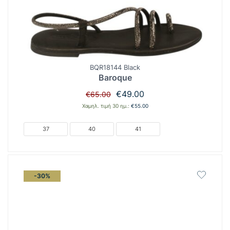
BQR18144 Black
Baroque
Original
Η
€
49.00
€
65.00
price
τρέχουσα
Χαμηλ. τιμή 30 ημ.:
€
55.00
was:
τιμή
€65.00.
είναι:
37
40
41
€49.00.
-30%