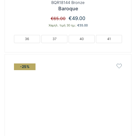
BQR18144 Bronze
Baroque
Original
Η
€
49.00
€
65.00
price
τρέχουσα
Χαμηλ. τιμή 30 ημ.:
€
55.00
was:
τιμή
€65.00.
είναι:
36
37
40
41
€49.00.
-25%