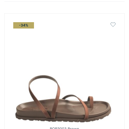
latest
-34%
BQR3003 Brown