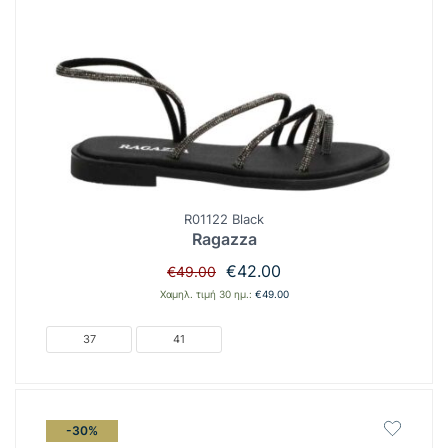
R01122 Black
Ragazza
Original
Η
€
42.00
€
49.00
price
τρέχουσα
Χαμηλ. τιμή 30 ημ.:
€
49.00
was:
τιμή
€49.00.
είναι:
37
41
€42.00.
-30%