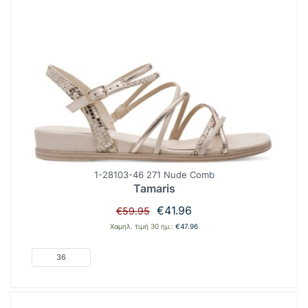
1-28103-46 271 Nude Comb
Tamaris
Original
Η
€
41.96
€
59.95
price
τρέχουσα
Χαμηλ. τιμή 30 ημ.:
€
47.96
was:
τιμή
€59.95.
είναι:
36
€41.96.