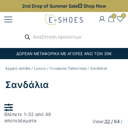
2nd Drop of Summer Sale💥 Shop Now
Skip
0
0
to
content
Γυναικεία, Ανδρικά & Παιδικά
Αναζήτηση
E-shoes
προϊόντων
Παπούτσια – Επώνυμες Τσάντες στις
Καλύτερες Τιμές
ΔΩΡΕΑΝ ΜΕΤΑΦΟΡΙΚΑ ΜΕ ΑΓΟΡΕΣ ΑΝΩ ΤΩΝ 39€
Αρχική σελίδα
/
Luxury
/
Γυναικεία Παπούτσια
/ Σανδάλια
Σανδάλια
Βλέπετε 1–32 από 49
Sorted
αποτελέσματα
View:
32
64
by