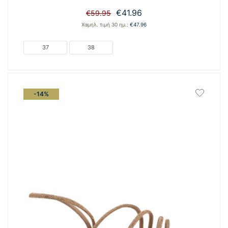
Original
Η
€
41.96
€
59.95
price
τρέχουσα
Χαμηλ. τιμή 30 ημ.:
€
47.96
was:
τιμή
€59.95.
είναι:
37
38
€41.96.
-14%