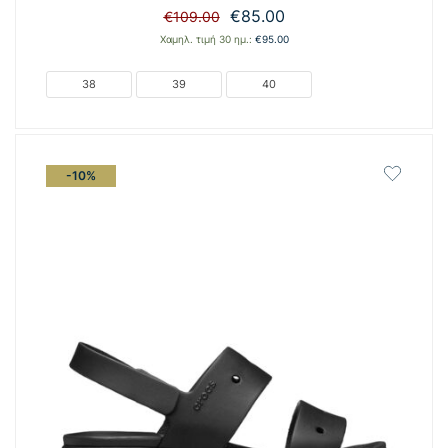
Original
Η
€
85.00
€
109.00
price
τρέχουσα
Χαμηλ. τιμή 30 ημ.:
€
95.00
was:
τιμή
€109.00.
είναι:
38
39
40
€85.00.
-10%