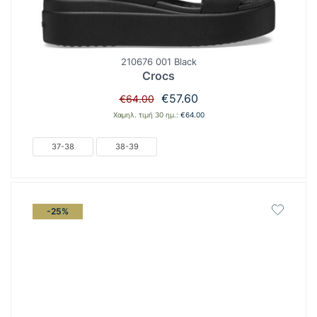
210676 001 Black
Crocs
Original
Η
€
57.60
€
64.00
price
τρέχουσα
Χαμηλ. τιμή 30 ημ.:
€
64.00
was:
τιμή
€64.00.
είναι:
37-38
38-39
€57.60.
-25%