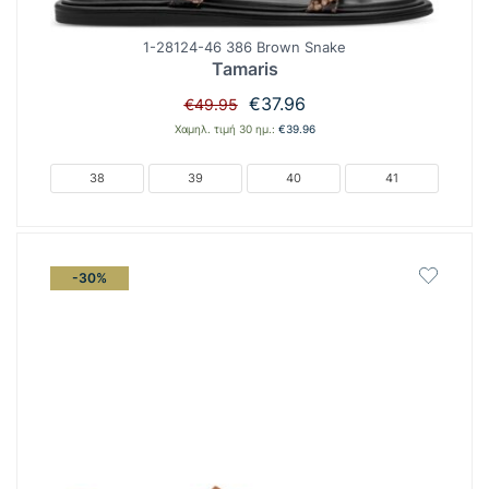
1-28124-46 386 Brown Snake
Tamaris
Original
Η
€
37.96
€
49.95
price
τρέχουσα
Χαμηλ. τιμή 30 ημ.:
€
39.96
was:
τιμή
€49.95.
είναι:
38
39
40
41
€37.96.
-30%