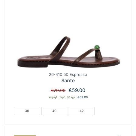
26-410 50 Espresso
Sante
Original
Η
€
59.00
€
79.00
price
τρέχουσα
Χαμηλ. τιμή 30 ημ.:
€
69.00
was:
τιμή
€79.00.
είναι:
39
40
42
€59.00.