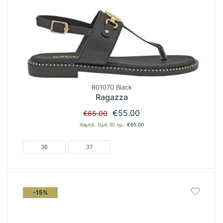
R01070 Black
Ragazza
Original
Η
€
55.00
€
65.00
price
τρέχουσα
Χαμηλ. τιμή 30 ημ.:
€
65.00
was:
τιμή
€65.00.
είναι:
36
37
€55.00.
-15%