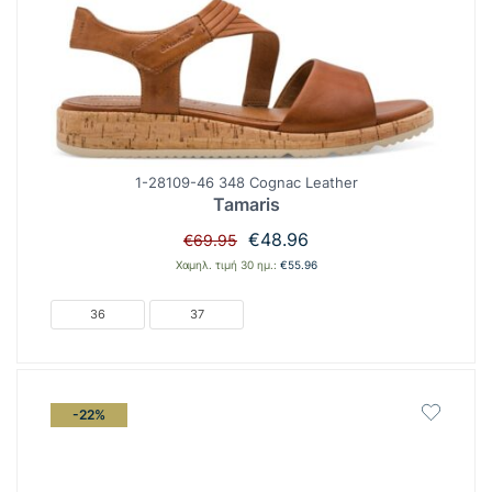
1-28109-46 348 Cognac Leather
Tamaris
Original
Η
€
48.96
€
69.95
price
τρέχουσα
Χαμηλ. τιμή 30 ημ.:
€
55.96
was:
τιμή
€69.95.
είναι:
36
37
€48.96.
-22%