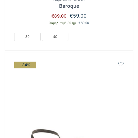
Baroque
Original
Η
€
59.00
€
89.00
price
τρέχουσα
Χαμηλ. τιμή 30 ημ.:
€
69.00
was:
τιμή
€89.00.
είναι:
39
40
€59.00.
-34%