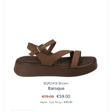
BQR2418 Brown
Baroque
Original
Η
€
59.00
€
79.00
price
τρέχουσα
Χαμηλ. τιμή 30 ημ.:
€
65.00
was:
τιμή