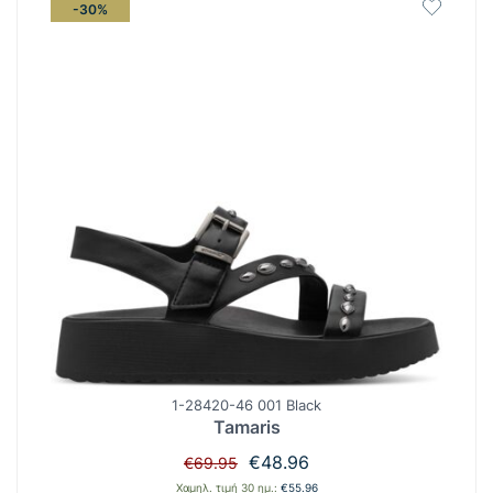
-30%
1-28420-46 001 Black
Tamaris
Original
Η
€
48.96
€
69.95
price
τρέχουσα
Χαμηλ. τιμή 30 ημ.:
€
55.96