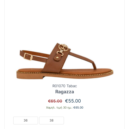
R01070 Tabac
Ragazza
Original
Η
€
55.00
€
65.00
price
τρέχουσα
Χαμηλ. τιμή 30 ημ.:
€
65.00
was:
τιμή
€65.00.
είναι:
36
38
€55.00.