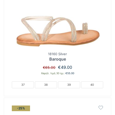
18160 Silver
Baroque
Original
Η
€
49.00
€
65.00
price
τρέχουσα
Χαμηλ. τιμή 30 ημ.:
€
55.00
was:
τιμή
€65.00.
είναι:
37
38
39
40
€49.00.
-25%