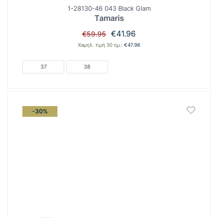
1-28130-46 043 Black Glam
Tamaris
Original
Η
€
41.96
€
59.95
price
τρέχουσα
Χαμηλ. τιμή 30 ημ.:
€
47.96
was:
τιμή
€59.95.
είναι:
37
38
€41.96.
-30%