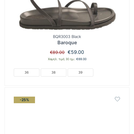
BQR3003 Black
Baroque
Original
Η
€
59.00
€
89.00
price
τρέχουσα
Χαμηλ. τιμή 30 ημ.:
€
69.00
was:
τιμή
€89.00.
είναι:
36
38
39
€59.00.
-25%