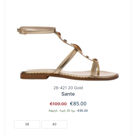
26-421 20 Gold
Sante
Original
Η
€
85.00
€
109.00
price
τρέχουσα
Χαμηλ. τιμή 30 ημ.:
€
95.00
was:
τιμή
€109.00.
είναι:
38
40
€85.00.