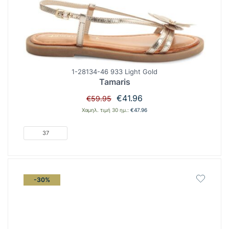
1-28134-46 933 Light Gold
Tamaris
Original
Η
€
41.96
€
59.95
price
τρέχουσα
Χαμηλ. τιμή 30 ημ.:
€
47.96
was:
τιμή
€59.95.
είναι:
37
€41.96.
-30%