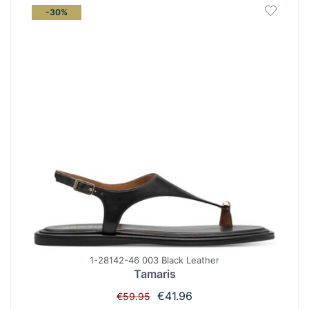
-30%
1-28142-46 003 Black Leather
Tamaris
Original
Η
€
41.96
€
59.95