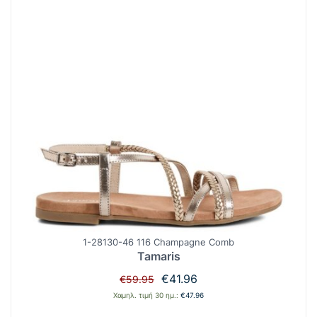
1-28130-46 116 Champagne Comb
Tamaris
Original
Η
€
41.96
€
59.95
price
τρέχουσα
Χαμηλ. τιμή 30 ημ.:
€
47.96
was:
τιμή