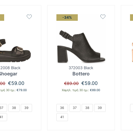
-34%
2008 Black
372003 Black
Shoegar
Bottero
Original
Η
Original
Η
€
59.00
€
59.00
.00
€
89.00
price
τρέχουσα
price
τρέχουσα
τιμή 30 ημ.:
€
79.00
Χαμηλ. τιμή 30 ημ.:
€
89.00
was:
τιμή
was:
τιμή
€79.00.
είναι:
€89.00.
είναι:
€59.00.
€59.00.
37
38
39
36
37
38
39
41
41