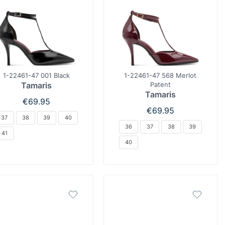
1-22461-47 001 Black
1-22461-47 568 Merlot
Tamaris
Patent
Tamaris
€
69.95
€
69.95
37
38
39
40
36
37
38
39
41
40