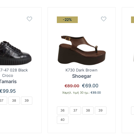
-22%
7-47 028 Black
K730 Dark Brown
Croco
Shoegar
Tamaris
Original
Η
€
69.00
€
89.00
price
τρέχουσα
€
99.95
Χαμηλ. τιμή 30 ημ.:
€
89.00
was:
τιμή
37
38
39
€89.00.
είναι:
€69.00.
36
37
38
39
40