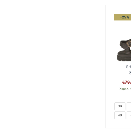
-25%
SH
€
79
Χαμηλ. 
36
40