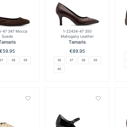
6-47 347 Mocca
1-22434-47 350
Suede
Mahogany Leather
Tamaris
Tamaris
€
59.95
€
89.95
37
38
39
36
37
38
39
40