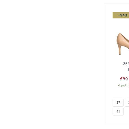
-34%
35
€
89
Χαμηλ. 
37
41