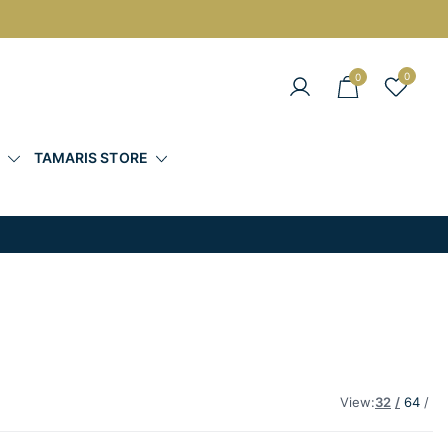
0
0
άντες στις Καλύτερες Τιμές
Σ
TAMARIS STORE
View:
32
64