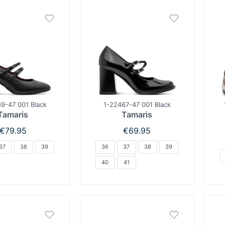
9-47 001 Black
1-22467-47 001 Black
Tamaris
Tamaris
€
79.95
€
69.95
37
38
39
36
37
38
39
40
41