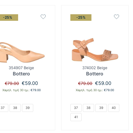
-25%
-25%
354907 Beige
374002 Beige
Bottero
Bottero
Original
Η
Original
Η
€
59.00
€
59.00
€
79.00
€
79.00
price
τρέχουσα
price
τρέχουσα
Χαμηλ. τιμή 30 ημ.:
€
79.00
Χαμηλ. τιμή 30 ημ.:
€
79.00
was:
τιμή
was:
τιμή
€79.00.
είναι:
€79.00.
είναι:
€59.00.
€59.00.
37
38
39
37
38
39
40
41