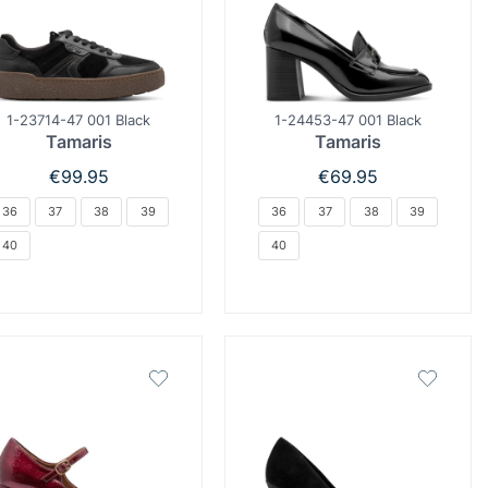
1-23714-47 001 Black
1-24453-47 001 Black
Tamaris
Tamaris
€
99.95
€
69.95
36
37
38
39
36
37
38
39
40
40