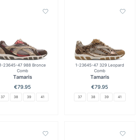
1-23645-47 988 Bronce
1-23645-47 329 Leopard
Comb
Comb
Tamaris
Tamaris
€
79.95
€
79.95
37
38
39
41
37
38
39
41