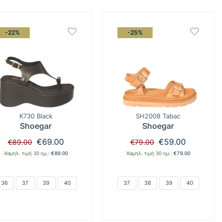
-22%
-25%
K730 Black
SH2008 Tabac
Shoegar
Shoegar
Original
Η
Original
Η
€
69.00
€
59.00
€
89.00
€
79.00
price
τρέχουσα
price
τρέχουσα
Χαμηλ. τιμή 30 ημ.:
€
89.00
Χαμηλ. τιμή 30 ημ.:
€
79.00
was:
τιμή
was:
τιμή
€89.00.
είναι:
€79.00.
είναι:
€69.00.
€59.00.
36
37
39
40
37
38
39
40