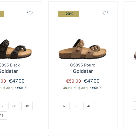
-20%
S895 Black
GS895 Pouro
Goldstar
Goldstar
Original
Η
Original
Η
€
47.00
€
47.00
.00
€
59.00
price
τρέχουσα
price
τρέχουσα
τιμή 30 ημ.:
€
59.00
Χαμηλ. τιμή 30 ημ.:
€
59.00
was:
τιμή
was:
τιμή
€59.00.
είναι:
€59.00.
είναι:
€47.00.
€47.00.
37
38
39
37
38
40
41