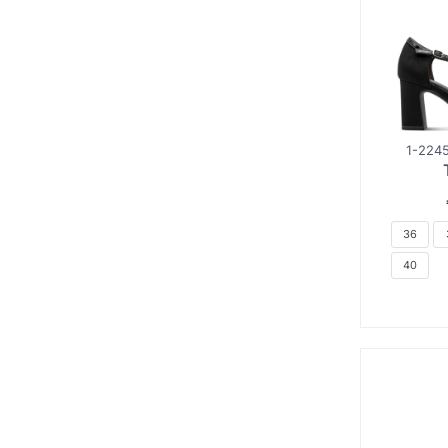
1-2245
36
40