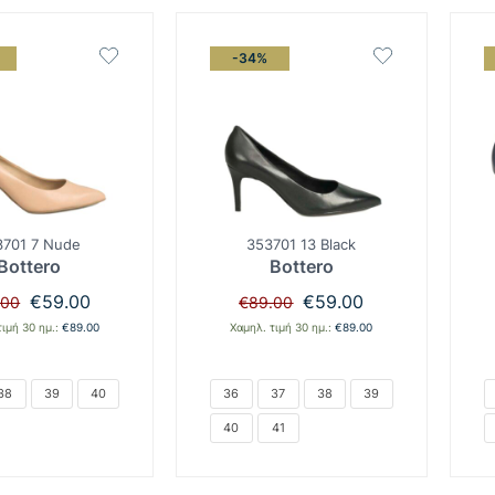
-34%
3701 7 Nude
353701 13 Black
Bottero
Bottero
Original
Η
Original
Η
€
59.00
€
59.00
.00
€
89.00
price
τρέχουσα
price
τρέχουσα
τιμή 30 ημ.:
€
89.00
Χαμηλ. τιμή 30 ημ.:
€
89.00
was:
τιμή
was:
τιμή
€89.00.
είναι:
€89.00.
είναι:
€59.00.
€59.00.
38
39
40
36
37
38
39
40
41