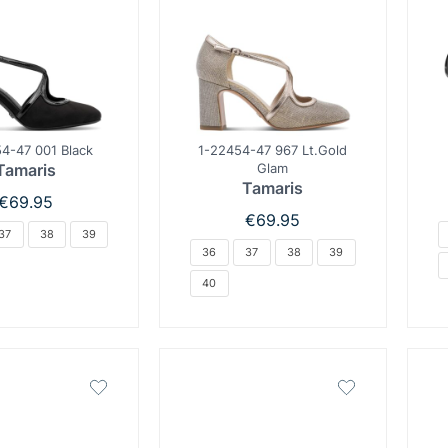
4-47 001 Black
1-22454-47 967 Lt.Gold
Tamaris
Glam
Tamaris
€
69.95
€
69.95
37
38
39
36
37
38
39
40