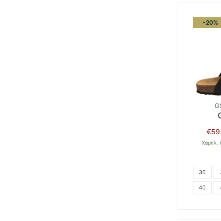
-20%
G
€
59
Χαμηλ. 
36
40