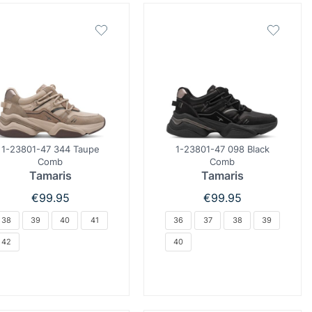
1-23801-47 344 Taupe
1-23801-47 098 Black
Comb
Comb
Tamaris
Tamaris
€
99.95
€
99.95
38
39
40
41
36
37
38
39
42
40