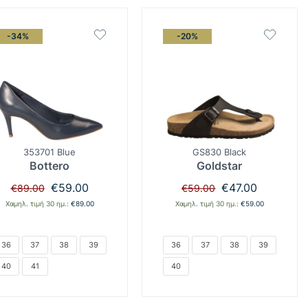
-34%
-20%
353701 Blue
GS830 Black
Bottero
Goldstar
Original
Η
Original
Η
€
59.00
€
47.00
€
89.00
€
59.00
price
τρέχουσα
price
τρέχουσα
Χαμηλ. τιμή 30 ημ.:
€
89.00
Χαμηλ. τιμή 30 ημ.:
€
59.00
was:
τιμή
was:
τιμή
€89.00.
είναι:
€59.00.
είναι:
€59.00.
€47.00.
36
37
38
39
36
37
38
39
40
41
40