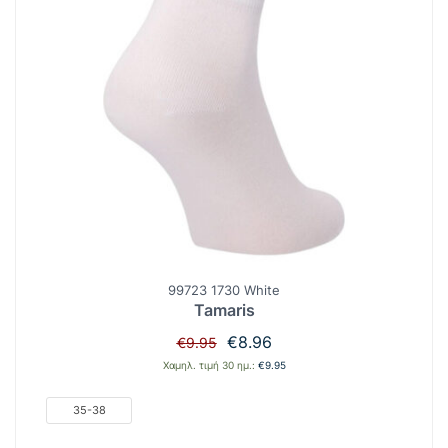
99723 1730 White
Tamaris
Original
Η
€
8.96
€
9.95
price
τρέχουσα
Χαμηλ. τιμή 30 ημ.:
€
9.95
was:
τιμή
€9.95.
είναι:
35-38
€8.96.