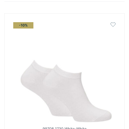
latest
-10%
99708 1730 White-White