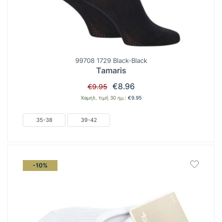
99708 1729 Black-Black
Tamaris
Original
Η
€
8.96
€
9.95
price
τρέχουσα
Χαμηλ. τιμή 30 ημ.:
€
9.95
was:
τιμή
€9.95.
είναι:
35-38
39-42
€8.96.
-10%