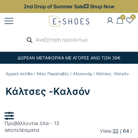
2nd Drop of Summer Sale💥 Shop Now
Skip
0
0
to
content
Γυναικεία, Ανδρικά & Παιδικά
Αναζήτηση
E-shoes
προϊόντων
Παπούτσια – Επώνυμες Τσάντες στις
Καλύτερες Τιμές
ΔΩΡΕΑΝ ΜΕΤΑΦΟΡΙΚΑ ΜΕ ΑΓΟΡΕΣ ΑΝΩ ΤΩΝ 39€
Αρχική σελίδα
/
Νέες Παραλαβές
/
Αξεσουάρ
/ Κάλτσες -Καλσόν
Κάλτσες -Καλσόν
Προβάλλονται όλα - 13
Sorted
αποτελέσματα
View:
32
64
by