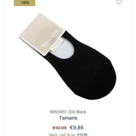
-10%
99500P2 200 Black
Tamaris
Original
Η
€
9.86
€
10.95
price
τρέχουσα
Χαμηλ. τιμή 30 ημ.:
€
10.95