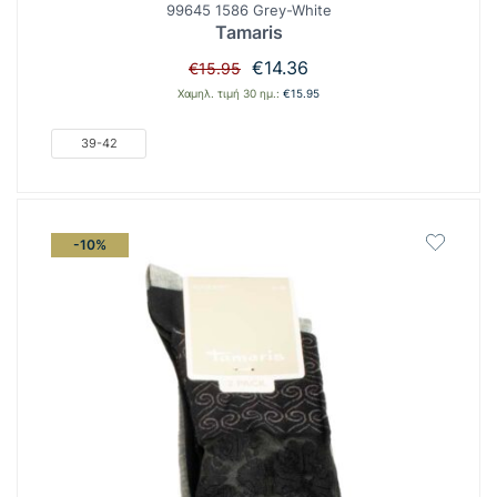
99645 1586 Grey-White
Tamaris
Original
Η
€
14.36
€
15.95
price
τρέχουσα
Χαμηλ. τιμή 30 ημ.:
€
15.95
was:
τιμή
€15.95.
είναι:
39-42
€14.36.
-10%