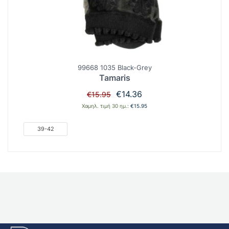
99668 1035 Black-Grey
Tamaris
Original
Η
€
14.36
€
15.95
price
τρέχουσα
Χαμηλ. τιμή 30 ημ.:
€
15.95
was:
τιμή
€15.95.
είναι:
39-42
€14.36.
E-