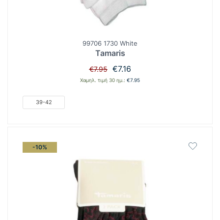
99706 1730 White
Tamaris
Original
Η
€
7.16
€
7.95
price
τρέχουσα
Χαμηλ. τιμή 30 ημ.:
€
7.95
was:
τιμή
€7.95.
είναι:
39-42
€7.16.
-10%