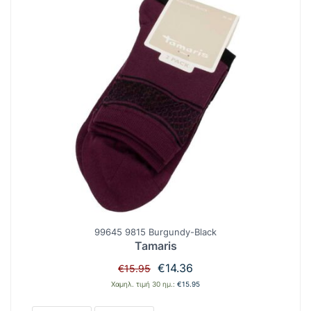
99645 9815 Burgundy-Black
Tamaris
Original
Η
€
14.36
€
15.95
price
τρέχουσα
Χαμηλ. τιμή 30 ημ.:
€
15.95
was:
τιμή