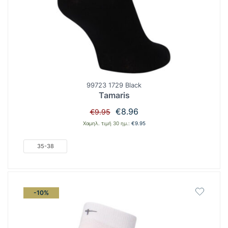
99723 1729 Black
Tamaris
Original
Η
€
8.96
€
9.95
price
τρέχουσα
Χαμηλ. τιμή 30 ημ.:
€
9.95
was:
τιμή
€9.95.
είναι:
35-38
€8.96.
-10%