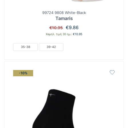
99724 9808 White-Black
Tamaris
Original
Η
€
9.86
€
10.95
price
τρέχουσα
Χαμηλ. τιμή 30 ημ.:
€
10.95
was:
τιμή
€10.95.
είναι:
35-38
39-42
€9.86.
-10%