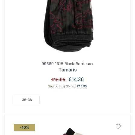
99669 1615 Black-Bordeaux
Tamaris
Original
Η
€
14.36
€
15.95
price
τρέχουσα
Χαμηλ. τιμή 30 ημ.:
€
15.95
was:
τιμή
€15.95.
είναι:
35-38
€14.36.
-10%