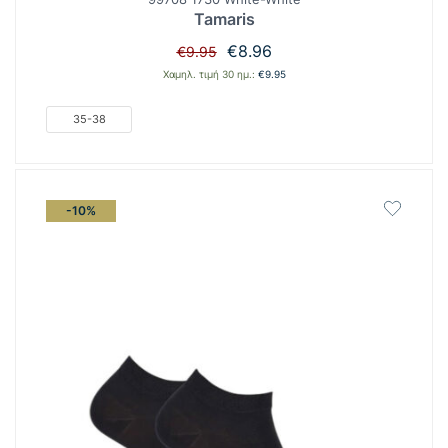
Tamaris
Original
Η
€
8.96
€
9.95
price
τρέχουσα
Χαμηλ. τιμή 30 ημ.:
€
9.95
was:
τιμή
€9.95.
είναι:
35-38
€8.96.
-10%