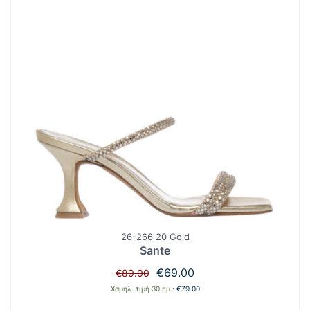
26-266 20 Gold
Sante
Original
Η
€
69.00
€
89.00
price
τρέχουσα
Χαμηλ. τιμή 30 ημ.:
€
79.00
was:
τιμή