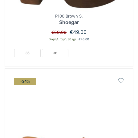
P100 Brown S.
Shoegar
Original
Η
€
49.00
€
59.00
price
τρέχουσα
Χαμηλ. τιμή 30 ημ.:
€
45.00
was:
τιμή
€59.00.
είναι:
36
38
€49.00.
-24%