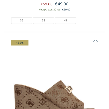
Original
Η
€
49.00
€
59.00
price
τρέχουσα
Χαμηλ. τιμή 30 ημ.:
€
59.00
was:
τιμή
€59.00.
είναι:
36
38
41
€49.00.
-32%