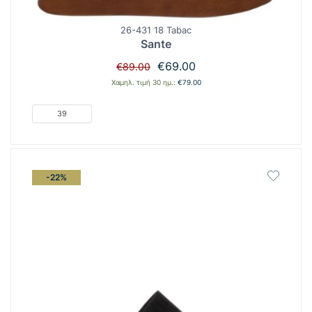
26-431 18 Tabac
Sante
Original
Η
€
69.00
€
89.00
price
τρέχουσα
Χαμηλ. τιμή 30 ημ.:
€
79.00
was:
τιμή
€89.00.
είναι:
39
€69.00.
-22%