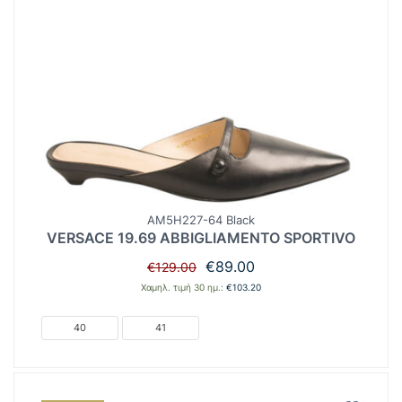
AM5H227-64 Black
VERSACE 19.69 ABBIGLIAMENTO SPORTIVO
Original
Η
€
89.00
€
129.00
price
τρέχουσα
Χαμηλ. τιμή 30 ημ.:
€
103.20
was:
τιμή
€129.00.
είναι:
40
41
€89.00.