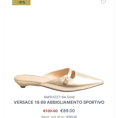
-31%
AM5H227-64 Gold
VERSACE 19.69 ABBIGLIAMENTO SPORTIVO
Original
Η
€
89.00
€
129.00
price
τρέχουσα
Χαμηλ. τιμή 30 ημ.:
€
103.20