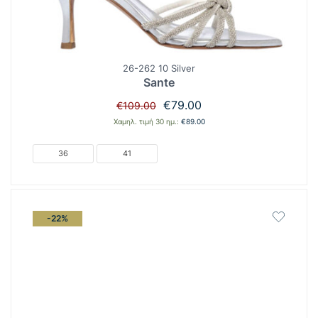
26-262 10 Silver
Sante
Original
Η
€
79.00
€
109.00
price
τρέχουσα
Χαμηλ. τιμή 30 ημ.:
€
89.00
was:
τιμή
€109.00.
είναι:
36
41
€79.00.
-22%