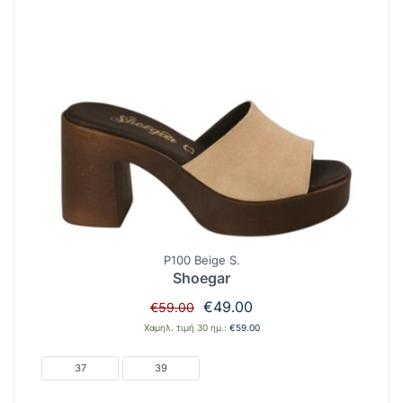
P100 Beige S.
Shoegar
Original
Η
€
49.00
€
59.00
price
τρέχουσα
Χαμηλ. τιμή 30 ημ.:
€
59.00
was:
τιμή
€59.00.
είναι:
37
39
€49.00.