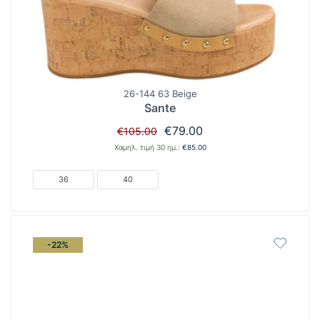
26-144 63 Beige
Sante
Original
Η
€
79.00
€
105.00
price
τρέχουσα
Χαμηλ. τιμή 30 ημ.:
€
85.00
was:
τιμή
€105.00.
είναι:
36
40
€79.00.
-22%