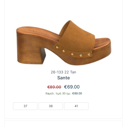
26-133 22 Tan
Sante
Original
Η
€
69.00
€
89.00
price
τρέχουσα
Χαμηλ. τιμή 30 ημ.:
€
89.00
was:
τιμή
€89.00.
είναι:
37
38
41
€69.00.