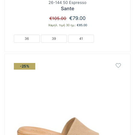
26-144 50 Espresso
Sante
Original
Η
€
79.00
€
105.00
price
τρέχουσα
Χαμηλ. τιμή 30 ημ.:
€
85.00
was:
τιμή
€105.00.
είναι:
36
39
41
€79.00.
-25%