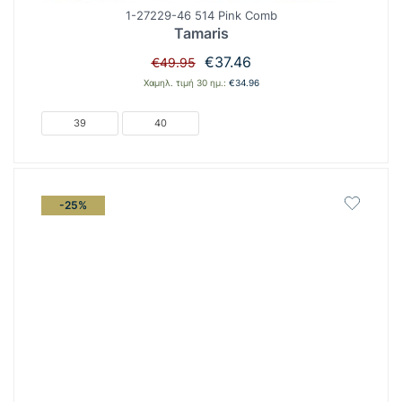
1-27229-46 514 Pink Comb
Tamaris
Original
Η
€
37.46
€
49.95
price
τρέχουσα
Χαμηλ. τιμή 30 ημ.:
€
34.96
was:
τιμή
€49.95.
είναι:
39
40
€37.46.
-25%