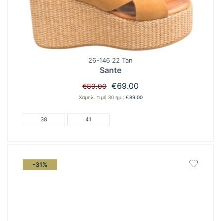
26-146 22 Tan
Sante
Original
Η
€
69.00
€
89.00
price
τρέχουσα
Χαμηλ. τιμή 30 ημ.:
€
89.00
was:
τιμή
€89.00.
είναι:
38
41
€69.00.
-31%