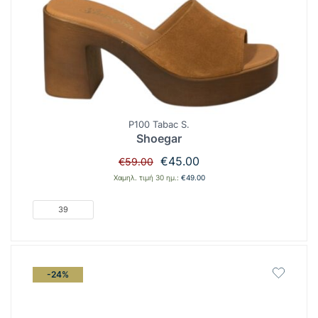
P100 Tabac S.
Shoegar
Original
Η
€
45.00
€
59.00
price
τρέχουσα
Χαμηλ. τιμή 30 ημ.:
€
49.00
was:
τιμή
€59.00.
είναι:
39
€45.00.
-24%