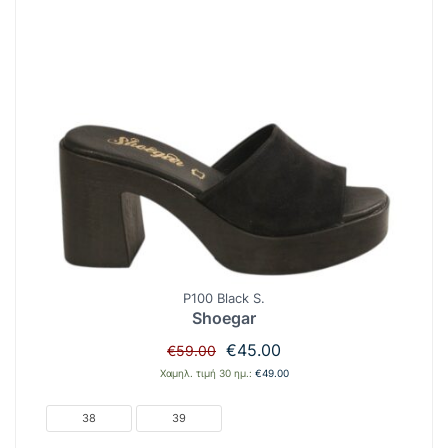
P100 Black S.
Shoegar
Original
Η
€
45.00
€
59.00
price
τρέχουσα
Χαμηλ. τιμή 30 ημ.:
€
49.00
was:
τιμή
€59.00.
είναι:
38
39
€45.00.