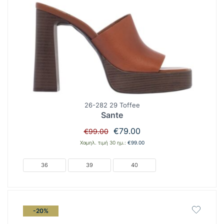
26-282 29 Toffee
Sante
Original
Η
€
79.00
€
99.00
price
τρέχουσα
Χαμηλ. τιμή 30 ημ.:
€
99.00
was:
τιμή
€99.00.
είναι:
36
39
40
€79.00.
-20%