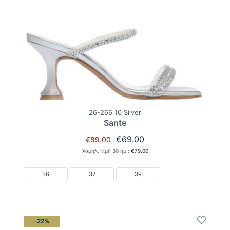
26-266 10 Silver
Sante
Original
Η
€
69.00
€
89.00
price
τρέχουσα
Χαμηλ. τιμή 30 ημ.:
€
79.00
was:
τιμή
€89.00.
είναι:
36
37
39
€69.00.
-22%