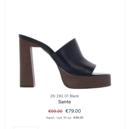
26-282 01 Black
Sante
Original
Η
€
79.00
€
99.00
price
τρέχουσα
Χαμηλ. τιμή 30 ημ.:
€
99.00
was:
τιμή