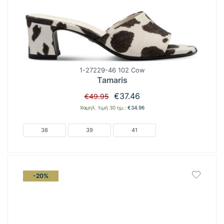
1-27229-46 102 Cow
Tamaris
Original
Η
€
37.46
€
49.95
price
τρέχουσα
Χαμηλ. τιμή 30 ημ.:
€
34.96
was:
τιμή
€49.95.
είναι:
38
39
41
€37.46.
-20%