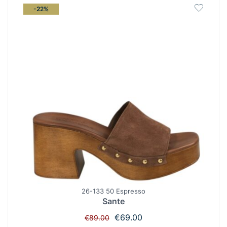
-22%
26-133 50 Espresso
Sante
Original
Η
€
69.00
€
89.00