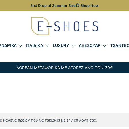
2nd Drop of Summer Sale💥 Shop Now
Γυναικεία, Ανδρικά & Παιδικά Παπούτσια – Επώνυμες Τσ
E-shoes
ΑΝΔΡΙΚΑ
ΠΑΙΔΙΚΑ
LUXURY
ΑΞΕΣΟΥΑΡ
ΤΣΑΝΤΕ
ΔΩΡΕΑΝ ΜΕΤΑΦΟΡΙΚΑ ΜΕ ΑΓΟΡΕΣ ΑΝΩ ΤΩΝ 39€
 κανένα προϊόν που να ταιριάζει με την επιλογή σας.