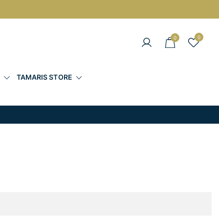
0
0
άντες στις Καλύτερες Τιμές
Σ
TAMARIS STORE