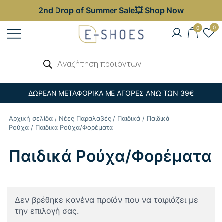
2nd Drop of Summer Sale💥 Shop Now
Skip
0
0
to
content
Γυναικεία, Ανδρικά & Παιδικά
Αναζήτηση
E-shoes
προϊόντων
Παπούτσια – Επώνυμες Τσάντες στις
Καλύτερες Τιμές
ΔΩΡΕΑΝ ΜΕΤΑΦΟΡΙΚΑ ΜΕ ΑΓΟΡΕΣ ΑΝΩ ΤΩΝ 39€
Αρχική σελίδα
/
Νέες Παραλαβές
/
Παιδικά
/
Παιδικά
Ρούχα
/ Παιδικά Ρούχα/Φορέματα
Παιδικά Ρούχα/Φορέματα
Δεν βρέθηκε κανένα προϊόν που να ταιριάζει με
την επιλογή σας.