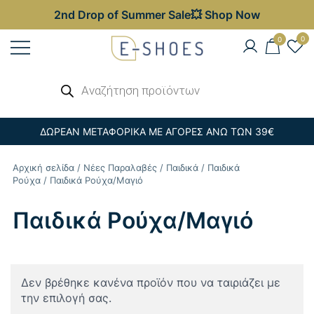
2nd Drop of Summer Sale💥 Shop Now
Skip
0
0
to
content
Γυναικεία, Ανδρικά & Παιδικά
Αναζήτηση
E-shoes
προϊόντων
Παπούτσια – Επώνυμες Τσάντες στις
Καλύτερες Τιμές
ΔΩΡΕΑΝ ΜΕΤΑΦΟΡΙΚΑ ΜΕ ΑΓΟΡΕΣ ΑΝΩ ΤΩΝ 39€
Αρχική σελίδα
/
Νέες Παραλαβές
/
Παιδικά
/
Παιδικά
Ρούχα
/ Παιδικά Ρούχα/Μαγιό
Παιδικά Ρούχα/Μαγιό
Δεν βρέθηκε κανένα προϊόν που να ταιριάζει με
την επιλογή σας.