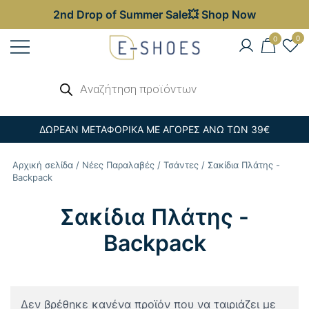
2nd Drop of Summer Sale💥 Shop Now
Skip
0
0
to
content
Γυναικεία, Ανδρικά & Παιδικά
Αναζήτηση
E-shoes
προϊόντων
Παπούτσια – Επώνυμες Τσάντες στις
Καλύτερες Τιμές
ΔΩΡΕΑΝ ΜΕΤΑΦΟΡΙΚΑ ΜΕ ΑΓΟΡΕΣ ΑΝΩ ΤΩΝ 39€
Αρχική σελίδα
/
Νέες Παραλαβές
/
Τσάντες
/ Σακίδια Πλάτης -
Backpack
Σακίδια Πλάτης -
Backpack
Δεν βρέθηκε κανένα προϊόν που να ταιριάζει με