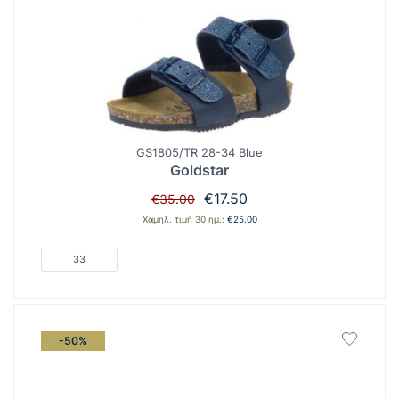
GS1805/TR 28-34 Blue
Goldstar
Original
Η
€
17.50
€
35.00
price
τρέχουσα
Χαμηλ. τιμή 30 ημ.:
€
25.00
was:
τιμή
€35.00.
είναι:
33
€17.50.
-50%