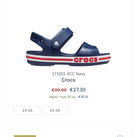
211055 4CC Navy
Crocs
Original
Η
€
27.30
€
39.00
price
τρέχουσα
Χαμηλ. τιμή 30 ημ.:
€
35.10
was:
τιμή
€39.00.
είναι:
23-24
25-26
€27.30.