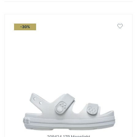
latest
-30%
209424 1ZP Moonlight