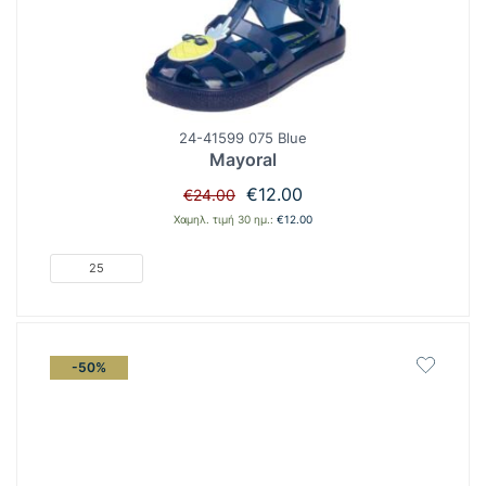
24-41599 075 Blue
Mayoral
Original
Η
€
12.00
€
24.00
price
τρέχουσα
Χαμηλ. τιμή 30 ημ.:
€
12.00
was:
τιμή
€24.00.
είναι:
25
€12.00.
-50%