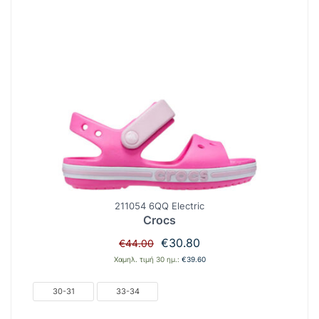
211054 6QQ Electric
Crocs
Original
Η
€
30.80
€
44.00
price
τρέχουσα
Χαμηλ. τιμή 30 ημ.:
€
39.60
was:
τιμή
€44.00.
είναι:
30-31
33-34
€30.80.