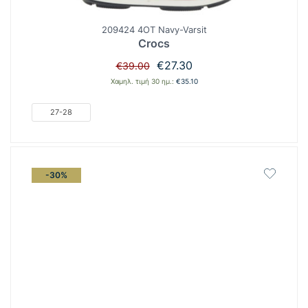
209424 4OT Navy-Varsit
Crocs
Original
Η
€
27.30
€
39.00
price
τρέχουσα
Χαμηλ. τιμή 30 ημ.:
€
35.10
was:
τιμή
€39.00.
είναι:
27-28
€27.30.
-30%