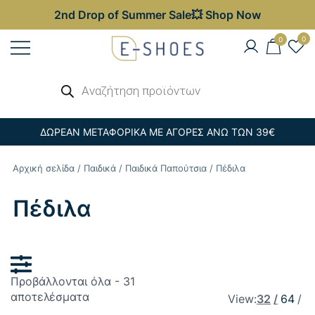
2nd Drop of Summer Sale💥 Shop Now
Skip
0
0
to
content
Γυναικεία, Ανδρικά & Παιδικά
Αναζήτηση
E-shoes
προϊόντων
Παπούτσια – Επώνυμες Τσάντες στις
Καλύτερες Τιμές
ΔΩΡΕΑΝ ΜΕΤΑΦΟΡΙΚΑ ΜΕ ΑΓΟΡΕΣ ΑΝΩ ΤΩΝ 39€
Αρχική σελίδα
/
Παιδικά
/
Παιδικά Παπούτσια
/ Πέδιλα
Πέδιλα
Προβάλλονται όλα - 31
Sorted
αποτελέσματα
View:
32
64
by