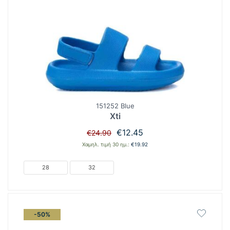
151252 Blue
Xti
Original
Η
€
12.45
€
24.90
price
τρέχουσα
Χαμηλ. τιμή 30 ημ.:
€
19.92
was:
τιμή
€24.90.
είναι:
28
32
€12.45.
-50%