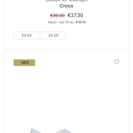
Crocs
Original
Η
€
27.30
€
39.00
price
τρέχουσα
Χαμηλ. τιμή 30 ημ.:
€
35.10
was:
τιμή
€39.00.
είναι:
23-24
24-25
€27.30.
-30%