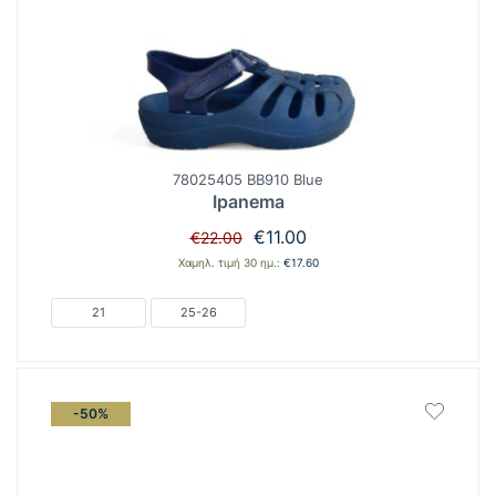
78025405 BB910 Blue
Ipanema
Original
Η
€
11.00
€
22.00
price
τρέχουσα
Χαμηλ. τιμή 30 ημ.:
€
17.60
was:
τιμή
€22.00.
είναι:
21
25-26
€11.00.
-50%