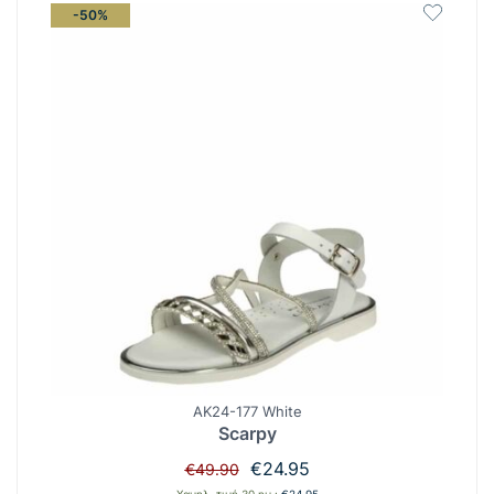
-50%
AK24-177 White
Scarpy
Original
Η
€
24.95
€
49.90
price
τρέχουσα