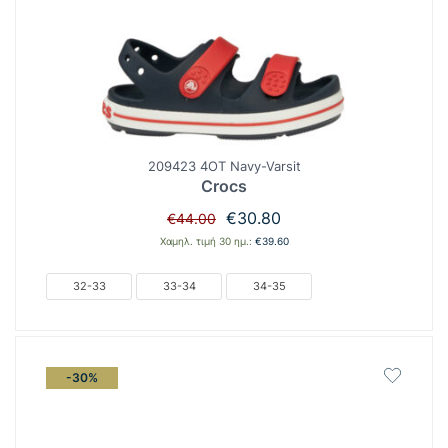
209423 4OT Navy-Varsit
Crocs
Original
Η
€
30.80
€
44.00
price
τρέχουσα
Χαμηλ. τιμή 30 ημ.:
€
39.60
was:
τιμή
€44.00.
είναι:
32-33
33-34
34-35
€30.80.
-30%