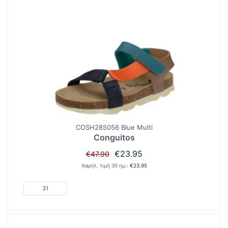
COSH285056 Blue Multi
Conguitos
Original
Η
€
23.95
€
47.90
price
τρέχουσα
Χαμηλ. τιμή 30 ημ.:
€
23.95
was:
τιμή
€47.90.
είναι:
31
€23.95.