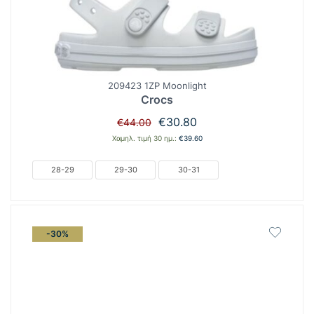
209423 1ZP Moonlight
Crocs
Original
Η
€
30.80
€
44.00
price
τρέχουσα
Χαμηλ. τιμή 30 ημ.:
€
39.60
was:
τιμή
€44.00.
είναι:
28-29
29-30
30-31
€30.80.
-30%