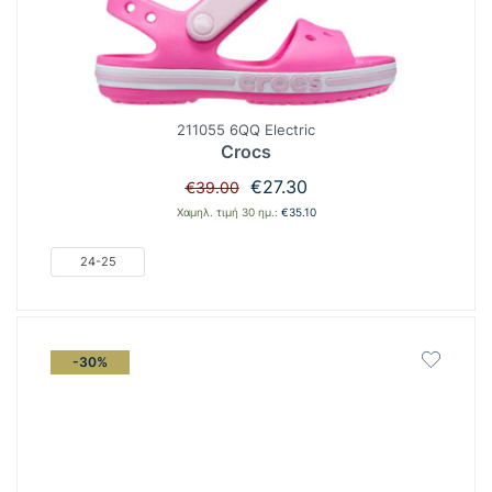
211055 6QQ Electric
Crocs
Original
Η
€
27.30
€
39.00
price
τρέχουσα
Χαμηλ. τιμή 30 ημ.:
€
35.10
was:
τιμή
€39.00.
είναι:
24-25
€27.30.
-30%