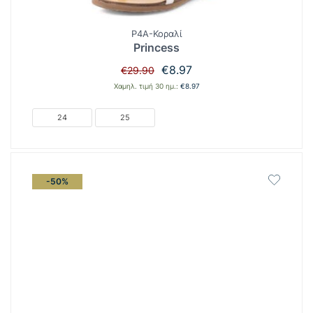
P4A-Κοραλί
Princess
Original
Η
€
8.97
€
29.90
price
τρέχουσα
Χαμηλ. τιμή 30 ημ.:
€
8.97
was:
τιμή
€29.90.
είναι:
24
25
€8.97.
-50%