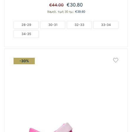
Original
Η
€
30.80
€
44.00
price
τρέχουσα
Χαμηλ. τιμή 30 ημ.:
€
39.60
was:
τιμή
€44.00.
είναι:
28-29
30-31
32-33
33-34
€30.80.
34-35
-30%