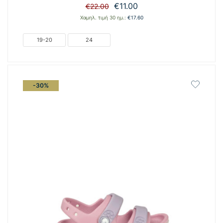
Original
Η
€
11.00
€
22.00
price
τρέχουσα
Χαμηλ. τιμή 30 ημ.:
€
17.60
was:
τιμή
€22.00.
είναι:
19-20
24
€11.00.
-30%