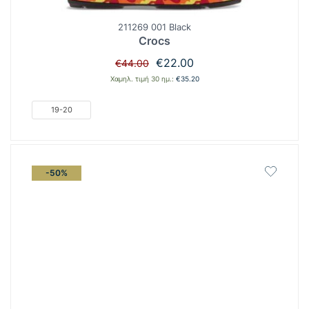
211269 001 Black
Crocs
Original
Η
€
22.00
€
44.00
price
τρέχουσα
Χαμηλ. τιμή 30 ημ.:
€
35.20
was:
τιμή
€44.00.
είναι:
19-20
€22.00.
-50%