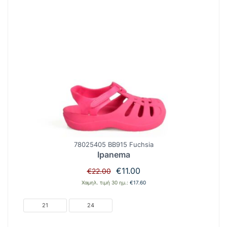
78025405 BB915 Fuchsia
Ipanema
Original
Η
€
11.00
€
22.00
price
τρέχουσα
Χαμηλ. τιμή 30 ημ.:
€
17.60
was:
τιμή
€22.00.
είναι:
21
24
€11.00.