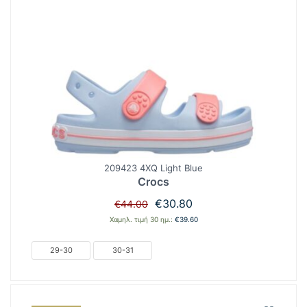
209423 4XQ Light Blue
Crocs
Original
Η
€
30.80
€
44.00
price
τρέχουσα
Χαμηλ. τιμή 30 ημ.:
€
39.60
was:
τιμή
€44.00.
είναι:
29-30
30-31
€30.80.