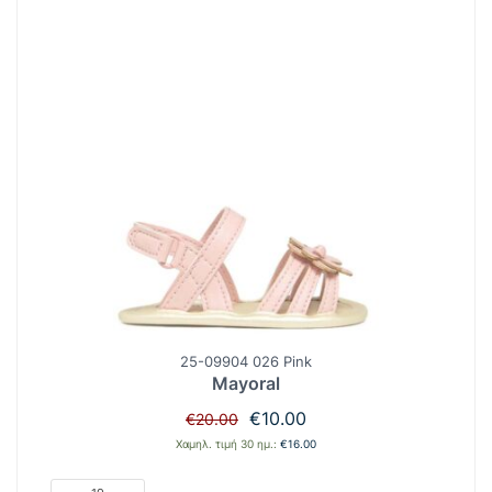
25-09904 026 Pink
Mayoral
Original
Η
€
10.00
€
20.00
price
τρέχουσα
Χαμηλ. τιμή 30 ημ.:
€
16.00
was:
τιμή
€20.00.
είναι: