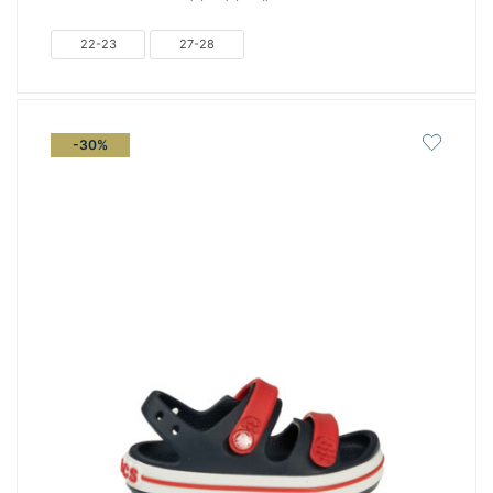
was:
τιμή
€39.00.
είναι:
22-23
27-28
€27.30.
-30%