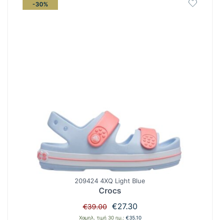
-30%
209424 4XQ Light Blue
Crocs
Original
Η
€
27.30
€
39.00
price
τρέχουσα
Χαμηλ. τιμή 30 ημ.:
€
35.10