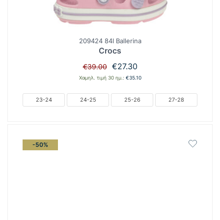
209424 84I Ballerina
Crocs
Original
Η
€
27.30
€
39.00
price
τρέχουσα
Χαμηλ. τιμή 30 ημ.:
€
35.10
was:
τιμή
€39.00.
είναι:
23-24
24-25
25-26
27-28
€27.30.
-50%