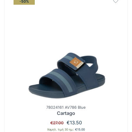
-50%
78024161 AV786 Blue
Cartago
Original
Η
€
13.50
€
27.00
price
τρέχουσα
Χαμηλ. τιμή 30 ημ.:
€
15.00