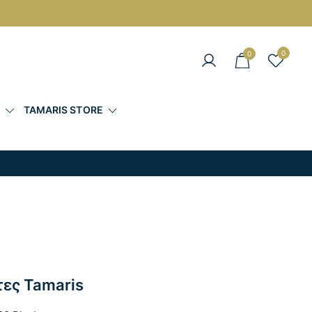
0
0
άντες στις Καλύτερες Τιμές
Σ
TAMARIS STORE
τες Tamaris