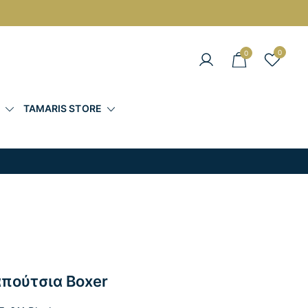
0
0
άντες στις Καλύτερες Τιμές
Σ
TAMARIS STORE
πούτσια Boxer