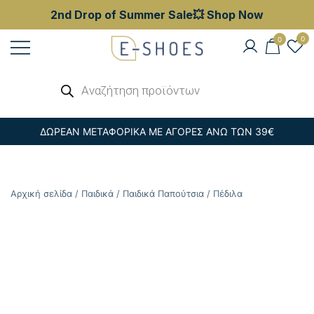
2nd Drop of Summer Sale💥 Shop Now
Skip
0
0
to
content
Γυναικεία, Ανδρικά & Παιδικά
Αναζήτηση
E-shoes
προϊόντων
Παπούτσια – Επώνυμες Τσάντες στις
Καλύτερες Τιμές
ΔΩΡΕΑΝ ΜΕΤΑΦΟΡΙΚΑ ΜΕ ΑΓΟΡΕΣ ΑΝΩ ΤΩΝ 39€
Αρχική σελίδα
/
Παιδικά
/
Παιδικά Παπούτσια
/
Πέδιλα