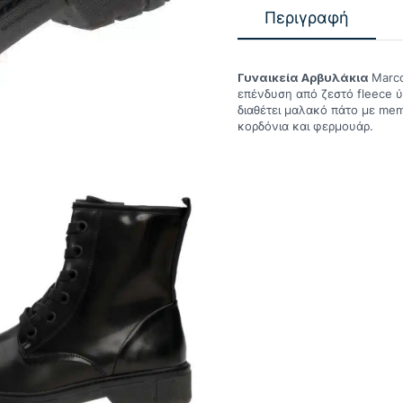
Περιγραφή
Γυναικεία Αρβυλάκια
Marco
επένδυση από ζεστό fleece ύ
διαθέτει μαλακό πάτο με mem
κορδόνια και φερμουάρ.