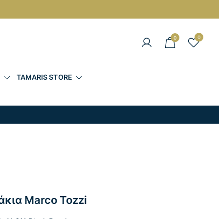
0
0
άντες στις Καλύτερες Τιμές
Σ
TAMARIS STORE
άκια Marco Tozzi