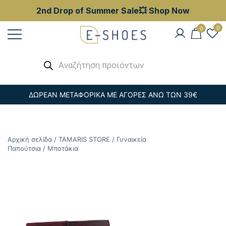
2nd Drop of Summer Sale💥 Shop Now
Skip
0
0
to
content
Γυναικεία, Ανδρικά & Παιδικά
Αναζήτηση
E-shoes
προϊόντων
Παπούτσια – Επώνυμες Τσάντες στις
Καλύτερες Τιμές
ΔΩΡΕΑΝ ΜΕΤΑΦΟΡΙΚΑ ΜΕ ΑΓΟΡΕΣ ΑΝΩ ΤΩΝ 39€
Αρχική σελίδα
/
TAMARIS STORE
/
Γυναικεία
Παπούτσια
/
Μποτάκια