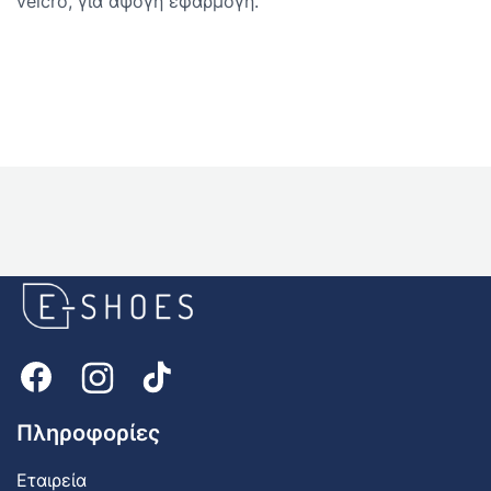
velcro, για άψογη εφαρμογή.
E-
shoes
Logo
Πληροφορίες
Εταιρεία