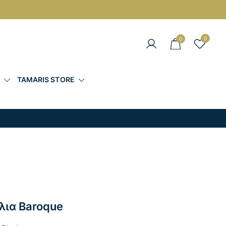
0
0
άντες στις Καλύτερες Τιμές
Σ
TAMARIS STORE
λια Baroque