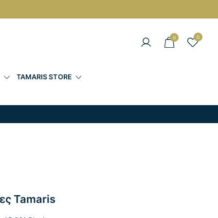
0
0
άντες στις Καλύτερες Τιμές
Σ
TAMARIS STORE
ες Tamaris