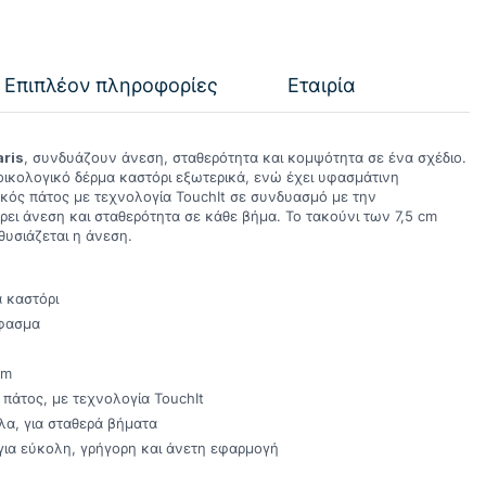
Επιπλέον πληροφορίες
Εταιρία
ris
, συνδυάζουν άνεση, σταθερότητα και κομψότητα σε ένα σχέδιο.
ικολογικό δέρμα καστόρι εξωτερικά, ενώ έχει υφασμάτινη
κός πάτος με τεχνολογία TouchIt σε συνδυασμό με την
ρει άνεση και σταθερότητα σε κάθε βήμα. Το τακούνι των 7,5 cm
θυσιάζεται η άνεση.
α καστόρι
Ύφασμα
cm
πάτος, με τεχνολογία TouchIt
λα, για σταθερά βήματα
για εύκολη, γρήγορη και άνετη εφαρμογή