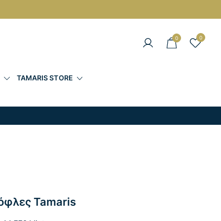
0
0
άντες στις Καλύτερες Τιμές
Σ
TAMARIS STORE
όφλες Tamaris